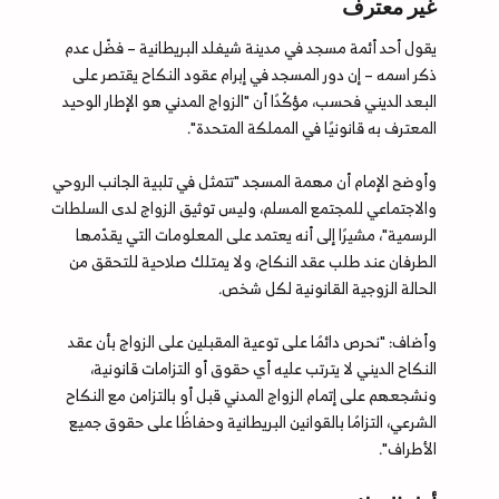
غير معترف
يقول أحد أئمة مسجد في مدينة شيفلد البريطانية – فضّل عدم
ذكر اسمه – إن دور المسجد في إبرام عقود النكاح يقتصر على
البعد الديني فحسب، مؤكّدًا أن "الزواج المدني هو الإطار الوحيد
المعترف به قانونيًا في المملكة المتحدة".
وأوضح الإمام أن مهمة المسجد "تتمثل في تلبية الجانب الروحي
والاجتماعي للمجتمع المسلم، وليس توثيق الزواج لدى السلطات
الرسمية"، مشيرًا إلى أنه يعتمد على المعلومات التي يقدّمها
الطرفان عند طلب عقد النكاح، ولا يمتلك صلاحية للتحقق من
الحالة الزوجية القانونية لكل شخص.
وأضاف: "نحرص دائمًا على توعية المقبلين على الزواج بأن عقد
النكاح الديني لا يترتب عليه أي حقوق أو التزامات قانونية،
ونشجعهم على إتمام الزواج المدني قبل أو بالتزامن مع النكاح
الشرعي، التزامًا بالقوانين البريطانية وحفاظًا على حقوق جميع
الأطراف".