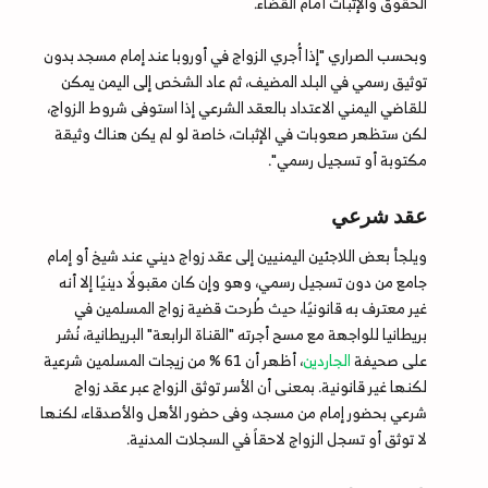
الحقوق والإثبات أمام القضاء.
وبحسب الصراري "إذا أُجري الزواج في أوروبا عند إمام مسجد بدون
توثيق رسمي في البلد المضيف، ثم عاد الشخص إلى اليمن يمكن
للقاضي اليمني الاعتداد بالعقد الشرعي إذا استوفى شروط الزواج،
لكن ستظهر صعوبات في الإثبات، خاصة لو لم يكن هناك وثيقة
مكتوبة أو تسجيل رسمي".
عقد شرعي
ويلجأ بعض اللاجئين اليمنيين إلى عقد زواج ديني عند شيخ أو إمام
جامع من دون تسجيل رسمي، وهو وإن كان مقبولًا دينيًا إلا أنه
غير معترف به قانونيًا، حيث طُرحت قضية زواج المسلمين في
بريطانيا للواجهة مع مسح أجرته "القناة الرابعة" البريطانية، نُشر
على صحيفة
الجاردين
، أظهر أن 61 % من زيجات المسلمين شرعية
لكنها غير قانونية. بمعنى أن الأسر توثق الزواج عبر عقد زواج
شرعي بحضور إمام من مسجد، وفى حضور الأهل والأصدقاء، لكنها
لا توثق أو تسجل الزواج لاحقاً في السجلات المدنية.