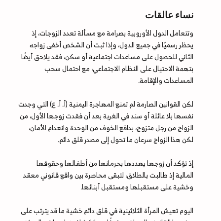
نساء عالقات
وتتعامل الدول الأوروبية بصرامة مع مسألة تعدد الزوجات، إذ
يحظر رسميًا في جميع الدول، وإذا ثبت أن الشخص أخفى زواجه
الثاني للحصول على مساعدات اجتماعية أو سكن، فقد يلاحق أيضًا
بتهمة الاحتيال على النظام الاجتماعي، مع احتمال سحب
المساعدات والإقامة.
لكن القوانين الصارمة لم تمنع المهاجرة اليمنية (أ. أ. ع) التي وجدت
نفسها بلا عائلة أو سند في الغربة بعد أن فقدت زوجها الأول، من
الزواج من رجل متزوج، بدافع الخوف من الوحدة وانعدام الأمان،
لكن هذا الزواج سرعان ما تحول إلى مصدر قلق دائم.
إذ تؤكد أن زوجها يهددها بحرمانها من أطفالها وحقوقها
المالية إذ طالبت بالطلاق، لتبقى محاصرة بين واقع قانوني معقد
وخشية على مستقبلها ومستقبل أبنائها.
اليوم تعيش المرأة الثلاثينية في قلق دائم خشية ما قد يترتب على