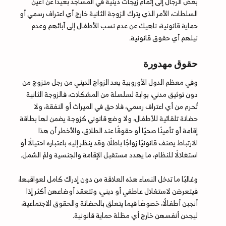
بعض الرجال إلى إتمام زيجات دينية في المساجد بعيدًا عن أعين
السلطات، الأمر الذي يترك الزوجة الثانية خارج أي اعتراف رسمي أو
حماية قانونية، ناهيك عن عدم نسب الأطفال إلى آبائهم وعدم
نيلهم أي حقوق قانونية.
حقوق مهدورة
وفي معظم الدول الأوروبية يعد الزواج الديني من رجل متزوج من
دون توثيق مدني، بوابة لسلسلة من المشكلات، فالزوجة الثانية
تُحرم من أي اعتراف رسمي، فلا حق في الميراث أو النفقة، ولا
حضانة تلقائية للأطفال، ولا وضع قانوني كزوجة يضمن لها بطاقة
إقامة أو تأمينًا صحيًا أو حقوقًا عند الطلاق، والأخطر أن هذا
الارتباط يصنف قانونيًا زواجًا باطلًا، وقد ينظر إليه باعتباره احتيالًا أو
استغلالًا للنظام، ما يهدد مستقبل الإقامة والجنسية ولمّ الشمل.
وغالبًا ما تدخل النساء هذه العلاقة من دون إدراك كامل لعواقبها،
فيتعرضن لاستغلال عاطفي أو ديني، وتتعقد أوضاعهن أكثر إذا
أنجبن أطفالًا، خصوصًا فيما يتعلق بالحضانة والحقوق الاجتماعية،
ليجدن أنفسهن خارج أي مظلة حماية قانونية.