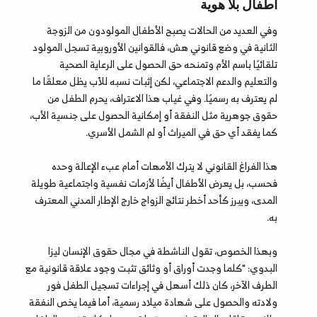
أطفال بلا هوية
وفي العديد من الحالات يصبح الأطفال المولودون من الزوجة
الثانية في وضع قانوني هش، فالقوانين الأوروبية تسجل المولود
تلقائيًا باسم الأم وتمنحه حق الحصول على الرعاية الصحية
والتعليم والدعم الاجتماعي، لكن إثبات نسبه للأب يظل معلقًا ما
لم يعترف به رسميًا. وفي غياب هذا الاعتراف، يحرم الطفل من
حقوق جوهرية مثل النفقة أو إمكانية الحصول على جنسية الأب،
كما يفقد أي حق في الميراث أو لم الشمل الأسري.
هذا الفراغ القانوني لا يترك الأمهات أمام عبء الإعالة وحده
فحسب، بل يعرض الأطفال أيضًا لأزمات نفسية واجتماعية طويلة
المدى، ويبرز كأحد أخطر نتائج الزواج خارج الإطار المدني المعترف
به.
وبهذا الخصوص، تقول الناشطة في مجال حقوق الإنسان ليزا
البدوي: "كلما وجدت أوراق أو وثائق تثبت وجود علاقة قانونية مع
الطرف الآخر، كان ذلك أسهل في إجراءات تسجيل الطفل فور
ولادته والحصول على شهادة ميلاد رسمية، أما فيما يخص النفقة