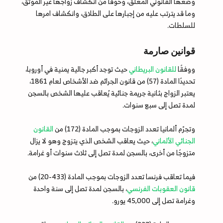
وضعها القانوني المعلق، وخوفًا من انكشاف زواجها غير الموثق،
وما قد يترتب عليه من إجبارها على الطلاق، وانكشاف امرها
للسلطات.
قوانين صارمة
ووفقًا
للقانون البريطاني
حيث توجد أكبر جالية يمنية في أوروبا،
تحديدًا المادة (57) من قانون الجرائم ضد الأشخاص لعام 1861،
يعتبر الزواج بثانية جريمة جنائية يُعاقب عليها الشخص بالسجن
لمدة تصل إلى سبع سنوات.
وتجرّم ألمانيا تعدد الزوجات بموجب المادة (172) من
القانون
الجنائي الألماني
، حيث يعاقب الشخص الذي يتزوج وهو لا يزال
متزوجًا من أخرى، بالسجن لمدة تصل إلى ثلاث سنوات أو غرامة.
فيما تعاقب فرنسا تعدد الزوجات بموجب المادة (433-20) من
قانون العقوبات الفرنسي
، بالسجن لمدة تصل إلى سنة واحدة
وغرامة تصل إلى 45,000 يورو.