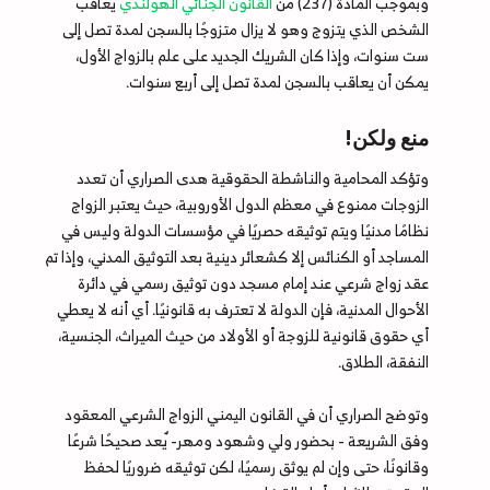
وبموجب المادة (237) من
القانون الجنائي الهولندي
يعاقب
الشخص الذي يتزوج وهو لا يزال متزوجًا بالسجن لمدة تصل إلى
ست سنوات، وإذا كان الشريك الجديد على علم بالزواج الأول،
يمكن أن يعاقب بالسجن لمدة تصل إلى أربع سنوات.
منع ولكن!
وتؤكد المحامية والناشطة الحقوقية هدى الصراري أن تعدد
الزوجات ممنوع في معظم الدول الأوروبية، حيث يعتبر الزواج
نظامًا مدنيًا ويتم توثيقه حصريًا في مؤسسات الدولة وليس في
المساجد أو الكنائس إلا كشعائر دينية بعد التوثيق المدني، وإذا تم
عقد زواج شرعي عند إمام مسجد دون توثيق رسمي في دائرة
الأحوال المدنية، فإن الدولة لا تعترف به قانونيًا. أي أنه لا يعطي
أي حقوق قانونية للزوجة أو الأولاد من حيث الميراث، الجنسية،
النفقة، الطلاق.
وتوضح الصراري أن في القانون اليمني الزواج الشرعي المعقود
وفق الشريعة - بحضور ولي وشهود ومهر- ٌيعد صحيحًا شرعًا
وقانونًا، حتى وإن لم يوثق رسميًا، لكن توثيقه ضروريًا لحفظ