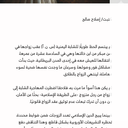
كتبت/ إصلاح صالح
لم يبتسم الحظ طويلًا للشابة اليمنية (س. ن. أ) عقب زواجها في
سن مبكر من ابن خالتها وهي في السادسة عشرة من عمرها،
وانتقالها للعيش معه في إحدى المدن البريطانية، حيث بدأت
المشاكل فور وصولها، وسرعان ما وجدت نفسها ضحية لسوء
معاملة، لينتهي الزواج بالطلاق.
لم يكن هذا أسوأ ما مرت به، فلاحقا اضطرت المهاجرة الشابة إلى
الزواج من رجل متزوج -على الطريقة الإسلامية- بحثًا عن الأمان،
من دون أن تدرك تبعات عدم توثيق عقد الزواج قانونيًا.
فبينما يبيح الدين الإسلامي تعدد الزوجات ضمن ضوابط محددة،
تحظره التشريعات الأوروبية بشكل قاطع، وهذا التناقض دفع