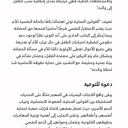
والاستحقاقات المالية، فهي مرتبطة بمدى إمكانية نسب الطفل
إلى والده".
تضيف: "القوانين المحلية تولي اهتمامًا بالغًا بالحالة النفسية للأم،
حيث يعتبر الاستقرار النفسي شرطًا أساسيًا لمنحها حق الحضانة،
بينما يُنظر إلى الجانب المادي على أنه ثانوي، نظرًا لوجود دعم
حكومي لتغطية احتياجات الطفل في حال غياب الأم أو تعذرها،
وفي جميع الأحوال تعطى الأولوية دائمًا للأم في مسألة الحضانة،
وبشكل عام يتم التركيز على مصلحة الطفل، وضمان نشأته في
بيئة صحية وسليمة، مع التشديد على حماية حقوقه الأساسية مٌنذ
لحظة ولادته".
دعوة للتوعية
يبقى واقع اللاجئات اليمنيات في المهجر مثالًا على التحديات
المتشابكة بين القوانين المحلية، الضغوط الاجتماعية، وغياب
الدعم الأسري، حيث تضطر بعضهن لاتخاذ قرارات صعبة لحماية
أنفسهن وأطفالهن. وتشير التجارب إلى أهمية توعية المهاجرات
بحقوقهن القانونية، وضمان وصولهن إلى الدعم النفسي