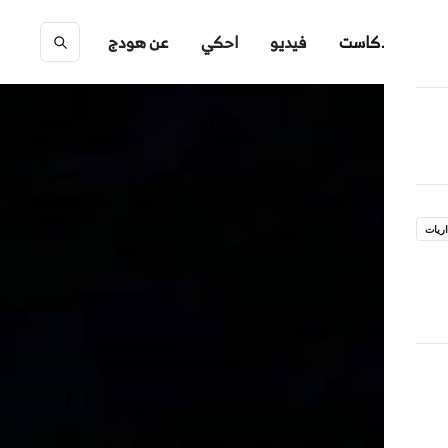
ك
بودكاست
فيديو
احكي
عن هودج
ريات