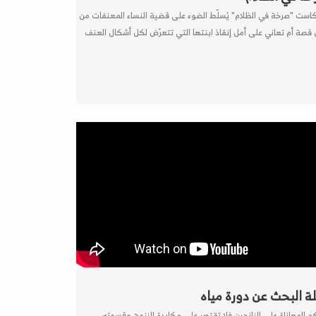
است "صرخة في الظلام" يُسلّط الضوء على قضية النساء المعنفات من
 قصة أم تعاني على أمل إنقاذ ابنتها التي تتعرّض لكل أشكال العنف
ة البحث عن دورة مياه
كم المعاناة على النازحين فلا تقتصر على مكابدة النزوح وقسوته،