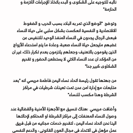
نائبه للتوجيه على الشكوى و البدء باتخاذ الإجراءات اللازمة و
الحازمة"
وتوضح "الوضع الذي تمر به البلاد بسبب الحرب و الضغوط
الاقتصادية و النفسية انعكست بشكل سلبي على حياة النساء
فبعض الرجال يجدون في النساء المنفذ الوحيد للتنفيس عن
غضبهم مايجعل حياة النساء صعبة، وعادة ما يتم استدعاء الأزواج
الذين يقومون بالتعنيف وجعلهم يلتزمون بعدم تكرار ذلك، غير ان
من المؤكد ان عدد النساء اللاتي لا يستطعن الحضور و تقديم
الشكاوى كبير جدا"
من جهتها تقول رئيسة اتحاد نساء اليمن فاطمة مريسي انه "بعد
متابعات مع إدارة امن عدن تمت تعينات شرطيات في مراكز
الشرطة وهذا مكسب للنساء"
وأضافت مريسي :هناك تنسيق مع الأجهزة الأمنية والقضائية عند
وصول النساء المعنفات إلى مراكز الشرطة او المحاكم لإحالتها
الينا نحن اتحاد نساء اليمن ، لتقديم خدمات مجانيه من قبل فريق
عمل مؤهل في الاتحاد في مجال العون القانوني ، والدعم النفسي