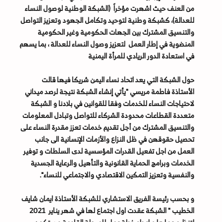
من العنف حيث اشهرت مؤخراً (الشبكة الوطنية لوصول النساء
للعدالة)، كشبكة وطنية لتوحيد وتكامل الجهود وتعزيز التواصل
والتنسيق المشترك بين الجهات الحكومية وغير الحكومية
المنضوية في إطار العمل لتعزيز وصول النساء للعدالة ، بما يسهم
في استعادة الدور الريادي للمرأة اليمنية
حول الشبكة التي يعد اتحاد نساء اليمن شريكا فيها قالت
الأستاذة فاطمة مريسي "يأتي إنشاء الشبكة نتيجة لرصد ميداني
لاحتياجات النساء للخدمات وفقا للقوانين في بلادنا و الشبكة
متعددة القطاعات محدودة الشركاء للتواصل وتبادل المعلومات
والتنسيق المشترك من أجل تقديم خدمات تعزز مقدرة النساء على
تحصيل حقوقهن في ظل النزاع والأزمات الإنسانية الى جانب
العمل من اجل تفعيل القدرات المؤسسية لدى السلطات و توفير
الخدمات وبرامج الحماية القانونية والتأهيل والرعاية الجسدية
والنفسية وتعزيز التمكين الاقتصادي والاجتماعي للنساء".
و بحسب رئيسة الفريق الاستشاري للشبكة الأستاذة ايمان شايف
الخطيب " الشبكة عقدت اول اجتماع لها في شهر يناير 2021