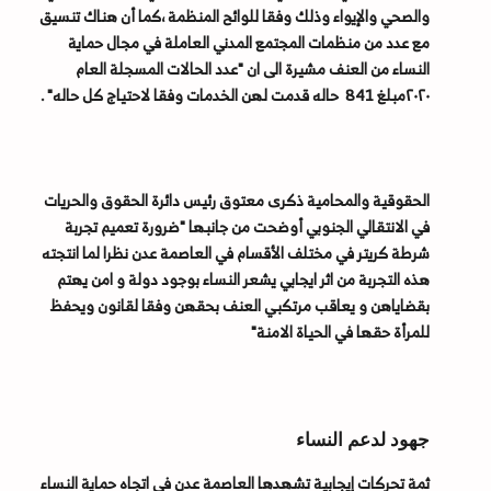
والصحي والإيواء وذلك وفقا للوائح المنظمة ،كما أن هناك تنسيق
مع عدد من منظمات المجتمع المدني العاملة في مجال حماية
النساء من العنف مشيرة الى ان "عدد الحالات المسجلة العام
٢٠٢٠مبلغ 841 حاله قدمت لهن الخدمات وفقا لاحتياج كل حاله" .
الحقوقية والمحامية ذكرى معتوق رئيس دائرة الحقوق والحريات
في الانتقالي الجنوبي أوضحت من جانبها "ضرورة تعميم تجربة
شرطة كريتر في مختلف الأقسام في العاصمة عدن نظرا لما انتجته
هذه التجربة من اثر ايجابي يشعر النساء بوجود دولة و امن يهتم
بقضاياهن و يعاقب مرتكبي العنف بحقهن وفقا لقانون ويحفظ
للمرأة حقها في الحياة الامنة"
جهود لدعم النساء
ثمة تحركات إيجابية تشهدها العاصمة عدن في اتجاه حماية النساء