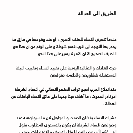
الطريق الى العدالة
عندما تتعرض النساء للعنف الاسري ، او عند وقوعها في مازق ما،
يجدر بها التوجه الى اقرب قسم شرطة و على الرغم من ان هذا هو
التصرف الصحيح الا ان الامر لا يسير على هذا النحو
جرت العادات و التقاليد اليمنية على تقييد النساء وتغييب البيئة
المستقبلة شكاويهن والداعمة حقوقهن
منذ اندلاع الحرب اصبح تواجد العنصر النسائي في اقسام الشرطة
امر نادر الحدوث ، ما أضاف عبئا جديدا على عاتق النساء الباحثات عن
العدالة .
عشرات النساء يفضلن الصمت و التجاهل لان ما سيواجهنه عند
وصولهن اقسام الشرطة لن يكون بالمستوى المطلوب تقول
لبنى "كما أن بعض القضايا مثل التحرش و الاغتصابات يصعب