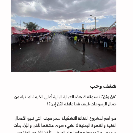
شغف وحب
"فنُ وبُنّ"، تستوقفك هذه العبارة البارزة أعلى الخيمة لما تراه من
جمال الرسومات فيها، فما علاقة البُنّ إذن؟!
هو اسم لمشروع الفنانة التشكيلة سحر سيف، التي تبيع الأعمال
الفنية والقهوة اليمنية لا لشيء سوى عشقها للفن والبُنّ، بدأت
سحر في مشروعها مطلع العام الماضي، تأخذ البُنّ من المنتجين