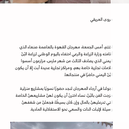
مروى العريقي
اختتم، أمس الجمعة، مهرجان القهوة بالعاصمة صنعاء الذي
أقامته وزارة الزراعة والرعي احتفاء باليوم الوطني لزراعة البُنّ
اليمني الذي يصادف الثالث من شهر مارس، مزارعون أسسوا
علامات تجارية خاصة بهم، ومراكز تجارية عديدة أبت إلا أن يكون
البُنّ اليمني حاضرًا في منتجاتها.
تجولنا في أرجاء المهرجان لنجد حضورًا نسويًا بمشاريع منزلية
مزجت الفن بالبُنّ، نساء اخترنّ أن يكون لهنّ مشاريعهنّ الخاصة
التي تدرعليهنّ بالمال وإن كان بسيطًا، فجعلنّ من شغفهنّ
وسيلة لإثبات الذات والسعي نحو الاستقلالية المادية.