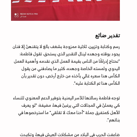
تقدير ضائع
رسم وكتابة وتزيين، ثلاثية ممزوجة بشغف بالغ لا يتقنهنّ إلا فنان
يجود بوقته وجهده لينال التقدير الذي يستحق، تقول فاطمة:
"نحتاج إدراكًا من الناس بقيمة العمل الذي نقدمه وأهمية العمل
اليدوي ولمسته الخاصة وجهده، كثير ما يصادفني من يقول
الكأس هذا سعره غالي بأخذه من خارج أرخص، دون تقدير بأن
الكأس هذا تم الكتابة عليه".
توجه فاطمة رسالتها للأسر اليمنية بتوفير الدعم المعنوي للنساء
كي يعملنّ في المجالات التي يرغبنّ فيها، مضيفة: "لو يعرف
الأهل كمتفرق جملة "أحنا معك لا تقلقي" ما استرخصوها في
بناتهم".
ضاعفت الحرب في البلاد من مشكلات العيش فيها، وتكبدت