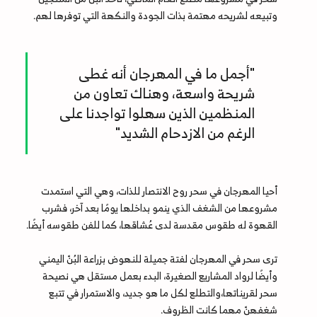
وتبيعه لشريحه مهتمة بذات الجودة والنكهة التي توفرها لهم.
"أجمل ما في المهرجان أنه غطى
شريحة واسعة، وهناك تعاون من
المنظمين الذين سهلوا تواجدنا على
الرغم من الازدحام الشديد"
أحيا المهرجان في سحر روح الانتصار للذات، وهي التي استمدت
مشروعها من الشغف الذي ينمو بداخلها يومًا بعد آخر، فشرب
القهوة له طقوس مقدسة لدى عُشاقها، كما للفن طقوسه أيضًا.
ترى سحر في المهرجان لفتة جميلة للنهوض بزراعة البُنّ اليمني
وأيضًا لرواد المشاريع الصغيرة، البدء بعمل مستقل هي نصيحة
سحر لقريناتها،والتطلع لكل ما هو جديد، والاستمرار في تتبع
شغفهنّ مهما كانت الظروف.