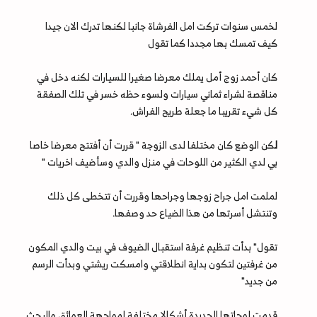
لخمس سنوات تركت امل الفرشاة جانبا لكنها تدرك الان جيدا
كيف تمسك بها مجددا كما تقول
كان أحمد زوج أمل يملك معرضا صغيرا للسيارات لكنه دخل في
مناقصة لشراء ثماني سيارات ولسوء حظه خسر في تلك الصفقة
كل شيء تقريبا ما جعلة طريح الفراش.
ل
كن الوضع كان مختلفا لدى الزوجة " قررت أن أفتتح معرضا خاصا
بي لدي الكثير من اللوحات في منزل والدي وسأضيف اخريات "
لملمت امل جراح زوجها وجراحها وقررت أن تتخطى كل ذلك
وتنتشل أسرتها من هذا الضياع حد وصفها.
تقول" بدأت تنظيم غرفة استقبال الضيوف في بيت والدي المكون
من غرفتين لتكون بداية انطلاقتي وامسكت ريشتي وبدأت الرسم
من جديد"
قدمت لوحاتها الجديدة أشكالا مختلفة لمواجهة العوائق والبحث