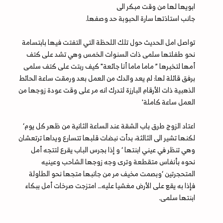
ابويها لها من وقت مبكر الى
جانب استاذتها سارة الحبوبة حد وصفها.
تواصل امل الحديث حول تلك اللحظة التي التفتت فيها بابتسامة
نحو طفلتها سلمى ذات السنوات الخمس وهي تشد على كتف
أمها لتخبرها ” ماما ماما أنا جائعة" كيف ربتت على كتف سلمى
برفق قائلة لها: لم يعد والدك من العمل بعد ورمقت ساعة الحائط
الذهبية ذات الأرقام البارزة لتدرك انه مر على وقت عودة زوجها من
العمل ساعة كاملة'
اعتاد الزوج طرق باب الشقة عند الساعة الثانية من ظهر كل يوم‘
لكنها تشير الى الثالثة، بدأت نبضات قلبها تتسارع ويداها ترتعشان
وهي تنظر في عيني ابنتها ‘ و إذا بجرس الباب يقرع لتتجه أمل
نحوه بأنفاس متقطعة وترى وجه زوجها الشاحب وعينيه
المتحجرتين ‘وبصمت مخيف مر من جانبها متجها نحو الطاولة
فإذا به يقع على الأرض مغشيا عليه… امتزجت صرخات أمل ببكاء
ابنتها سلمى.