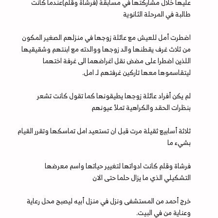
عليها خلال مشاركتها في مسابقة (فرشاة وقلم)عندما كانت
طالبة في المرحلة الثانوية
اضطرت أمل للعيش مع عائلة زوجها في منزلهم الصغير المكون
من ثلاث غرف يقطنها والد زوجها ووالدته مع ابنتهم وشقيقيها
اللذين اضطرا على مضض نقل اغراضهما الى غرفة اختهما
ليتقاسموها معها تاركين غرفتهم لـ امل.
لم يكن أفراد عائلة زوجها يطيقونها كما تقول كانت تشعر
بنظرات الحقد والكراهية تملأ عيونهم
ثلاثة أسابيع ثقيلة مرت قبل ان تستعيد امل تماسكها وتقرر القيام
بشيء ما
فرشاة وقلم كانت ادواتها لتغيير حياتها واسم معرضها
التشكيلي الذي ما يزال حلما حتى الان
خرج أحمد من المستشفى ونزل في منزل أبيه ليصبح محل رعاية
وعناية من في البيت.