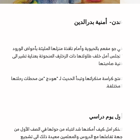
عدن- أمنية بدرالدين
في جو مفعم بالحيوية وأمام نافذة منزلها المليئة بأحواض الورود
‘ تجلس أمل خلف طاولتها ذات الزخارف المنحوتة بعناية تشير الى
فنية صاحبتها
تفتح كراسة مذكراتها وتبدأ الحديث لـ "هودج "عن محطات رحلتها
المختلفة.
أول يوم دراسي
تتذكر امل كيف أمكنها شد انتباه من حولها في الصف الأول من
جهة تفاعلها مع الدروس والمعلمين معيدة ذلك الى تشجيع