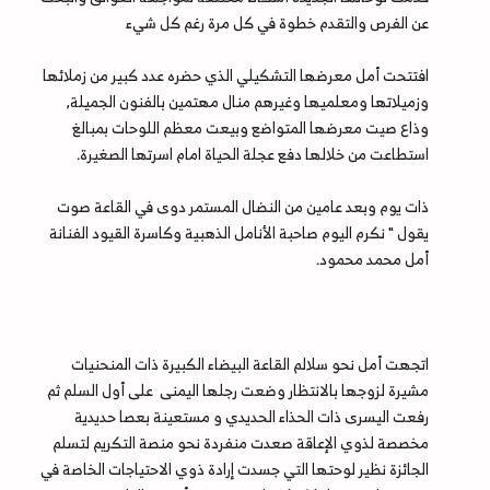
عن الفرص والتقدم خطوة في كل مرة رغم كل شيء
افتتحت أمل معرضها التشكيلي الذي حضره عدد كبير من زملائها
وزميلاتها ومعلميها وغيرهم منال مهتمين بالفنون الجميلة,
وذاع صيت معرضها المتواضع وبيعت معظم اللوحات بمبالغ
استطاعت من خلالها دفع عجلة الحياة امام اسرتها الصغيرة.
ذات يوم وبعد عامين من النضال المستمر دوى في القاعة صوت
يقول " نكرم اليوم صاحبة الأنامل الذهبية وكاسرة القيود الفنانة
أمل محمد محمود.
اتجهت أمل نحو سلالم القاعة البيضاء الكبيرة ذات المنحنيات
مشيرة لزوجها بالانتظار وضعت رجلها اليمنى على أول السلم ثم
رفعت اليسرى ذات الحذاء الحديدي و مستعينة بعصا حديدية
مخصصة لذوي الإعاقة صعدت منفردة نحو منصة التكريم لتسلم
الجائزة نظير لوحتها التي جسدت إرادة ذوي الاحتياجات الخاصة في