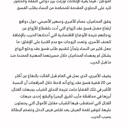
الموطن"، فيما بقية الإعلانات توزعت بين دواعي النفقة والحضور
للرد على الدعاوي المقدمة للمحكمة من النساء بطلب الفسخ.
يتفق المحاميان، عصام الأغبري وسهير الأصبحي، حول دوافع
ارتفاع معدل فسخ عقد الزواج التي أدت بانقطاع الأزواج عن
زوجاتهم نتيجة الأوضاع الاقتصادية التي أحدثتها الحرب، بالإضافة
للعنف الأسري، وتعدد الزوجات مع عدم القدرة على الإنفاق؛ ما
جعل كثير من النساء يلجأنّ لتقديم طلب فسخ عقد وخلع الزواج
بشكل لم يعهداه المحاميان خلال مسيرتهما المهنية الممتدة منذ
ما قبل الحرب.
يضيف الأغبري، الذي عمل في العام قبل الفائت بالدفاع عن أكثر
من 20 قضية فسخ عقد زواج،أنه لاحظ خلال المرافعات أن النسبة
الأكبر في تلك القضايا جاءت نتيجة التحاق الشباب بجبهات القتال،
أبرزها في محافظة مأرب (شرق اليمن) والبقع، إحدى جبهات
القتال التي استقطب فيها الشباب مقابل الأموال التي يحصلون
عليها، لتوفير لقمة العيش بعد تقلص فرص الدخل وتضخم البطالة
بسبب الحرب.