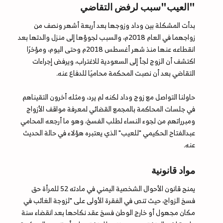
"العيب"سبب لرفض التقاضي
بدأت المشكلة بين وداد وزوجها بعد أربعة أشهر ونصف من
زواجهما في العام 2018م، والسبب لجوؤها إلى منزل والدتها بعد
انقطاعه عنها منذ شهر أغسطس 2018م وحتى اليوم، ومؤخرًا
اكتشف أن الزوج لجأ إلى السعودية للاغتراب، ويرفض إجراءات
التقاضي بعد أن نصبت المحكمة محاميًا للدفاع عنه.
حاولنا التواصل مع زوج وداد لكنه لم يرد، ومثله أخرون التقيناهم
في جلسات المحاكمة بالمجمع القضائي لمعرفة مواقف الأزواج
ومبرراتهم من لجوء النساء لطلب الفسخ، وهو ما أرجعه المحامي
عبدالفتاح الحكيمي "للعيب" الذي يعتبره هؤلاء في حالة الحديث
عنه.
مواد قانونية
يمنح قانون الأحوال الشخصية اليمني في مادته 52 للمرأة حق
فسخ الزواج، حيث تنص في الفقرة الأولى على "لزوجة الغائب في
مكان مجهول أو خارج الوطن فسخ عقد نكاحها بعد انقضاء سنة