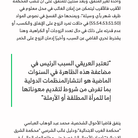
واحدة لغير المنفق، وبعد سنتين للمنفق، على أن تنصب المحكمة
الأقرب فالأقرب ليتمكن من إعلان الغائب في محل معلوم في
ظرف شهر بأي وسيلة"، ويمنحها حق الفسخ في نصوص المواد
(55،54،53،51،50) في حالات تمرد الزوج على الإنفاق والكسب، أو
عدم قدرته على ذلك في حال تعدد الزوجات أو الكراهية، وهنا
يشترط تحري القاضي عن السبب، وأخيرًا إدمان الزوج على الخمر.
"تعتبر العريقي السبب الرئيس في
مضاعفة هذه الظاهرة في السنوات
الماضية هو انتشارالمنظمات الدولية
بما تفرض من شروط لتقديم معوناتها
إما للمرأة المطلقة أو الأرملة"
يتفق قاضيا الأحوال الشخصية، محمد عبد الوهاب العباسي
"محكمة الغرب الابتدائية"،ودليل غالب الشرعبي "محكمة الشرق
الابتدائية" (عملا بالأحوال الشخصية حتى مطلع العام الحالي)، في