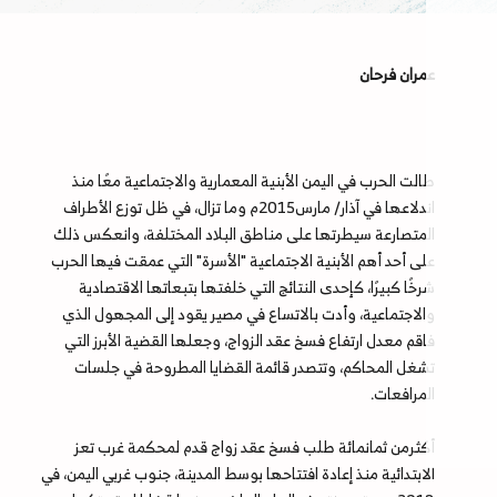
عمران فرحان
طالت الحرب في اليمن الأبنية المعمارية والاجتماعية معًا منذ
اندلاعها في آذار/ مارس2015م وما تزال، في ظل توزع الأطراف
المتصارعة سيطرتها على مناطق البلاد المختلفة، وانعكس ذلك
على أحد أهم الأبنية الاجتماعية "الأسرة" التي عمقت فيها الحرب
شرخًا كبيرًا، كإحدى النتائج التي خلفتها بتبعاتها الاقتصادية
والاجتماعية، وأدت بالاتساع في مصير يقود إلى المجهول الذي
فاقم معدل ارتفاع فسخ عقد الزواج، وجعلها القضية الأبرز التي
تشغل المحاكم، وتتصدر قائمة القضايا المطروحة في جلسات
المرافعات.
أكثرمن ثمانمائة طلب فسخ عقد زواج قدم لمحكمة غرب تعز
الابتدائية منذ إعادة افتتاحها بوسط المدينة، جنوب غربي اليمن، في