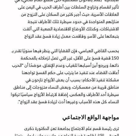
تأثير انقسام وتزاوج السلطات بين أطراف الحرب في اليمن على
العلاقات الأسرية، حيث أجبر كثير من السكان على النزوح من
منازلهم المتواجدة في حدود سيطرة تلك الأطراف نتيجة
الاشتباكات، وكذلك الأوضاع الاقتصادية الصعبة التي ألقت
بتبعاتها على الأسر، وفاقمت معدل زيادة فسخ عقد الزواج
بحسب القاضي العباسي، فإن القضايا التي ينظر فيها سنويًا تقدر بـ
150 قضية فسخ على الأقل، غير التي تصل لزملائه بالمحكمة
ذاتها، ويرجع أبرز أسبابها للغياب وعدم الإنفاق، موضحًا أن "الحرب
أعاقت القضاء، عند تنفيذ ما يترتب على حكم الفسخ تواجهنا
مشكلة تنفيذ الأحكام؛ بسبب أن بعض الأزواج نازحون في
مناطق قريبة من معسكرات، وبعض النساء متزوجات إلى مناطق
سيطرة أحد الأطراف والعكس، إضافة لارتباط الأزواج سياسيًا تركوا
النساء، كل هذه الأسباب وغيرها أدت لزيادة فسخ عقد الزواج".
مواجهة الواقع الاجتماعي
ترى رئيسة قسم علم الاجتماع بجامعة تعز، الدكتورة ذكرى
العريقي، الآثار لظاهرة فسخ الزواج من جانبين؛ جانب إيجابي يتمثل