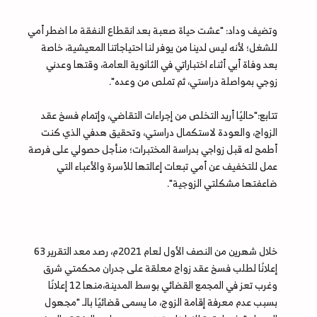
وتضيف وداد: "عشت حياة صعبة بعد انقطاع النفقة ما اضطر أمي
للشغل؛ لأنه ليس لدينا من يوفر لنا احتياجاتنا المعيشية، خاصة
بعد وفاة أبي أثناء اختباراتي في الثانوية العامة، وقتها وعدني
زوجي بمواصلة دراستي، ثم تملص من وعده".
تتابع:"حاليًا أريد التخلص من إجراءات التقاضي، وإتمام فسخ عقد
الزواج، والعودة لاستكمال دراستي، وتحقيق هدفي الذي كنت
أطمح له قبل زواجي بدراسة المختبرات؛ منأجل حصولي على فرصة
عمل للتخفيف عن أمي تبعات إعالتها للأسرة والأعباء التي
ضاعفتها مشكلتي الزوجية".
خلال شهرين من النصف الأول لعام 2021م، رصد معد التقرير 63
إعلانًا لطلب فسخ عقد زواج معلقة على جدران محكمتي شرق
وغرب تعز في المجمع القضائي بوسط المدينة،منها 12 إعلانًا
بسبب عدم معرفة إقامة الزوج، ما يسمى قضائيًا بالـ "مجهول