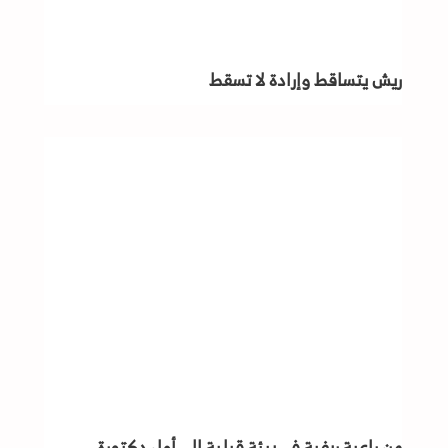
ريش يتساقط وإرادة لا تسقط
من راعيةٍ ريفية في بيئة قبلية إلى أول دكتورةٍ