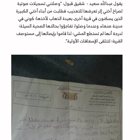
يقول عبدالله سعيد - شقيق قبول: "وصلتني تسجيلات صوتية
لصراخ أختي إثر تعرضها للتعذيب، فطلبت من أبناء أختي الكبيرة
الذين يسكنون في قرية أخرى بعيدة الذهاب لأخذها؛ كوني في
مدينة صنعاء، وعندما وصلوا، تفاجؤوا بحالتها الصحية السيئة؛
لدرجة أنها لم تستطع المشي؛ لذا قاموا بإيصالها إلى مستوصف
القرية؛ لتتلقى الإسعافات الأولية".