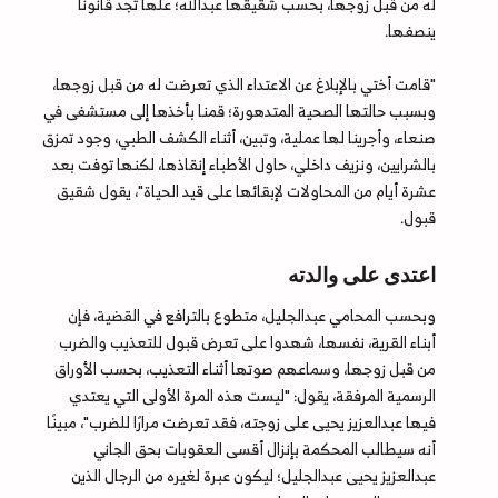
له من قبل زوجها، بحسب شقيقها عبدالله؛ علّها تجد قانوناً
ينصفها.
"قامت أختي بالإبلاغ عن الاعتداء الذي تعرضت له من قبل زوجها،
وبسبب حالتها الصحية المتدهورة؛ قمنا بأخذها إلى مستشفى في
صنعاء، وأجرينا لها عملية، وتبين، أثناء الكشف الطبي، وجود تمزق
بالشرايين، ونزيف داخلي، حاول الأطباء إنقاذها، لكنها توفت بعد
عشرة أيام من المحاولات لإبقائها على قيد الحياة"، يقول شقيق
قبول.
اعتدى على والدته
وبحسب المحامي عبدالجليل، متطوع بالترافع في القضية، فإن
أبناء القرية، نفسها، شهدوا على تعرض قبول للتعذيب والضرب
من قبل زوجها، وسماعهم صوتها أثناء التعذيب، بحسب الأوراق
الرسمية المرفقة، يقول: "ليست هذه المرة الأولى التي يعتدي
فيها عبدالعزيز يحيى على زوجته، فقد تعرضت مرارًا للضرب"، مبينًا
أنه سيطالب المحكمة بإنزال أقسى العقوبات بحق الجاني
عبدالعزيز يحيى عبدالجليل؛ ليكون عبرة لغيره من الرجال الذين