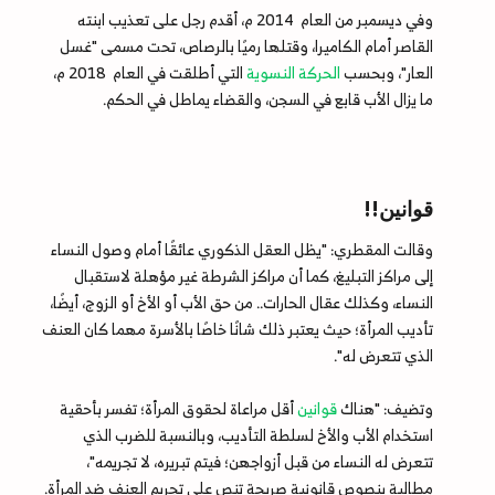
وفي ديسمبر من العام 2014 م، أقدم رجل على تعذيب ابنته
القاصر أمام الكاميرا، وقتلها رميًا بالرصاص، تحت مسمى "غسل
العار"، وبحسب
الحركة النسوية
التي أطلقت في العام 2018 م،
ما يزال الأب قابع في السجن، والقضاء يماطل في الحكم.
قوانين!!
وقالت المقطري: "يظل العقل الذكوري عائقًا أمام وصول النساء
إلى مراكز التبليغ، كما أن مراكز الشرطة غير مؤهلة لاستقبال
النساء، وكذلك عقال الحارات.. من حق الأب أو الأخ أو الزوج، أيضًا،
تأديب المرأة؛ حيث يعتبر ذلك شانًا خاصًا بالأسرة مهما كان العنف
الذي تتعرض له".
وتضيف: "هناك
قوانين
أقل مراعاة لحقوق المرأة؛ تفسر بأحقية
استخدام الأب والأخ لسلطة التأديب، وبالنسبة للضرب الذي
تتعرض له النساء من قبل أزواجهن؛ فيتم تبريره، لا تجريمه"،
مطالبة بنصوص قانونية صريحة تنص على تجريم العنف ضد المرأة.