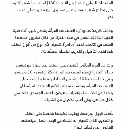
المعنفات اللواتي استقبلهن الاتحاد (180) امرأة، منذ شهر أكتوبر
حتى مطلع شهر ديسمبر، على مستوى أربع مديريات في مدينة
تعز.
وقالت كريمة صالح: "زاد العنف ضد المرأة، بشكل كبير، أثناء فترة
الحرب؛ لذا فإننا نعمل في هذه الفترة، من خلال مشروع مناهضة
العنف في الاتحاد؛ لدعم أي امرأة تتعرض لأي نوع من أنواع العنف،
كما نقدم التأهيل والتدريب للنساء المعنّفات".
ويتزامن اليوم العالمي للقضاء على العنف ضد المرأة مع تدشين
حملة "اتحدوا لإنهاء العنف ضد المرأة"، 25 نوفمبر - 10 ديسمبر،
وهي حملة مدتها 16 يومًا من النشاط، وهدفها القضاء على
العنف ضد المرأة، وبحسب منظمة الأمم المتحدة للمرأة، فان
واحدة من ثلاث نساء وفتيات يتعرضن للعنف الجسدي والجنسي
خلال حياتهن، وفي أغلب الأحيان من الشريك.
دُفنت قبول بجراحها، وبقيت قضيتها شاهدة على العنف
والتعذيب الذي تتعرض له النساء في اليمن؛ فهل سينصفها
القانون الذي لجأت اليه؟!