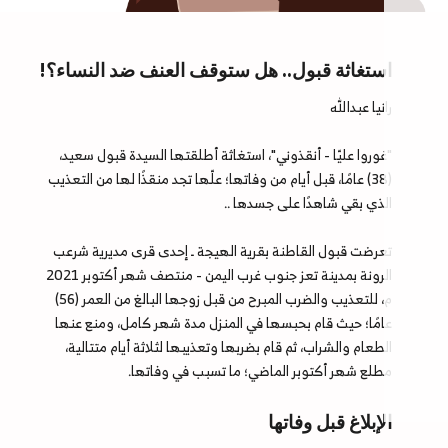
استغاثة قبول.. هل ستوقف العنف ضد النساء؟!
رانيا عبدالله
"غوروا عليّا - أنقذوني"، استغاثة أطلقتها السيدة قبول سعيد،
(38) عامًا، قبل أيام من وفاتها؛ علّها تجد منقذًا لها من التعذيب
الذي بقي شاهدًا على جسدها ..
تعرضت قبول القاطنة بقرية الهيجة ـ إحدى قرى مديرية شرعب
الرونة بمدينة تعز جنوب غرب اليمن - منتصف شهر أكتوبر 2021
م، للتعذيب والضرب المبرح من قبل زوجها البالغ من العمر (56)
عامًا؛ حيث قام بحبسها في المنزل مدة شهر كامل، ومنع عنها
الطعام والشراب، ثم قام بضربها وتعذيبها لثلاثة أيام متتالية،
مطلع شهر أكتوبر الماضي؛ ما تسبب في وفاتها.
الإبلاغ قبل وفاتها