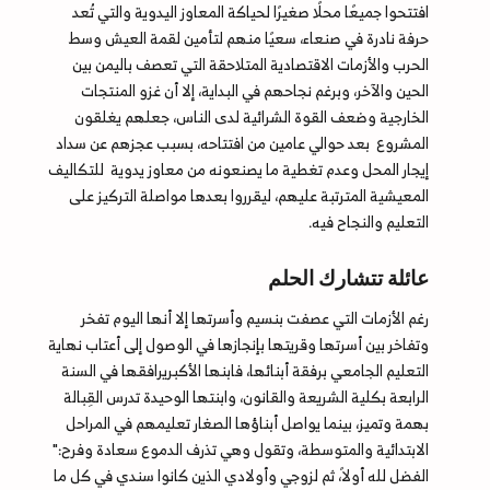
افتتحوا جميعًا محلًا صغيرًا لحياكة المعاوز اليدوية والتي تُعد
حرفة نادرة في صنعاء، سعيًا منهم لتأمين لقمة العيش وسط
الحرب والأزمات الاقتصادية المتلاحقة التي تعصف باليمن بين
الحين والآخر، وبرغم نجاحهم في البداية، إلا أن غزو المنتجات
الخارجية وضعف القوة الشرائية لدى الناس، جعلهم يغلقون
المشروع بعد حوالي عامين من افتتاحه، بسبب عجزهم عن سداد
إيجار المحل وعدم تغطية ما يصنعونه من معاوز يدوية للتكاليف
المعيشية المترتبة عليهم، ليقرروا بعدها مواصلة التركيز على
التعليم والنجاح فيه.
عائلة تتشارك الحلم
رغم الأزمات التي عصفت بنسيم وأسرتها إلا أنها اليوم تفخر
وتفاخر بين أسرتها وقريتها بإنجازها في الوصول إلى أعتاب نهاية
التعليم الجامعي برفقة أبنائها، فابنها الأكبريرافقها في السنة
الرابعة بكلية الشريعة والقانون، وابنتها الوحيدة تدرس القِبالة
بهمة وتميز، بينما يواصل أبناؤها الصغار تعليمهم في المراحل
الابتدائية والمتوسطة، وتقول وهي تذرف الدموع سعادة وفرح:"
الفضل لله أولاً، ثم لزوجي وأولادي الذين كانوا سندي في كل ما