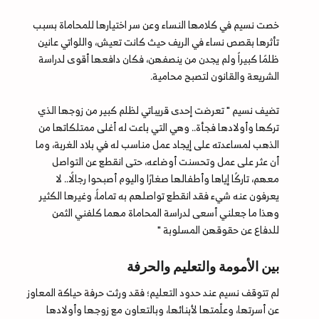
خصت نسيم في كلامها النساء وعن سر اختيارها للمحاماة بسبب
تأثرها بقصص نساء في الريف حيث كانت تعيش، واللواتي عانين
ظلمًا كبيراً ولم يجدن من ينصفهن، فكان دافعها أقوى لدراسة
الشريعة والقانون لتصبح محامية.
تضيف نسيم " تعرضت إحدى قريباتي لظلم كبير من زوجها الذي
تركها وأولادها فجأة.. وهي التي باعت له أغلى ممتلكاتها من
الذهب لمساعدته على إيجاد عمل مناسب له في بلاد الغربة، وما
أن عثر على عمل وتحسنت أوضاعه، حتى انقطع عن التواصل
معهم، تاركًا إياها وأطفالها صغارًا واليوم أصبحوا رجالًا.. لا
يعرفون عنه شيء فقد انقطع تواصلهم به تماماً، وغيرها الكثير
وهذا ما جعلني أسعى لدراسة المحاماة مهما كلفني الثمن
للدفاع عن حقوقهن المسلوبة "
بين الأمومة والتعليم والحرفة
لم تتوقف نسيم عند حدود التعليم؛ فقد ورثت حرفة حياكة المعاوز
عن أسرتها، وعلّمتها لأبنائها، وبالتعاون مع زوجها وأولادها