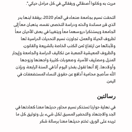
مررت به وكانوا أصدقائي ورفقائي في كل مراحل حياتي".
التحقت نسيم بجامعة صنعاء في العام 2020، برفقة ابنها بدر
الذي قرر مساندة والدته ودراسة التخصص نفسه، يذهبان معاً إلى
الجامعة ويستذكرا دروسهما معاً ويتغيبا في بعض الأحيان معاً
لظروف الحياة والعمل، تجاوزت نسيم التحديات الدراسية لها
ولأبنائها من ارتفاع ثمن الكتب الخاصة بالشريعة والقانون،
والظروف المعيشية الصعبة من تكاليف الدراسة والجامعة وإيجار
المنزل ومصاريف الأسرة، وصعوبات كثيرة واجهتها وزوجها
وأولادها.. إلا أنها تقول بفخر: اليوم أنا في السنة الرابعة، وبإذن
الله سأصبح محامية أدافع عن حقوق النساء المستضعفات في
اليمن.
رسالتين
في نهاية حوارنا تستذكر نسيم محاور حديثها معنا كعادتها في
الجد والاجتهاد والتحضير المسبق لكل شيء، بل وتوثيق كل ما
تريده على الورق، تختم حديثها معنا برسالة شكر