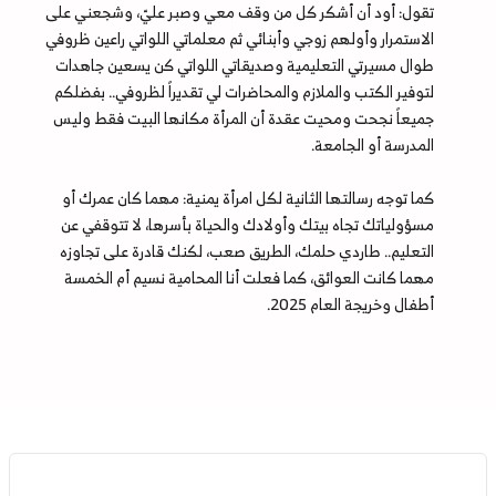
تقول: أود أن أشكر كل من وقف معي وصبر عليّ، وشجعني على
الاستمرار وأولهم زوجي وأبنائي ثم معلماتي اللواتي راعين ظروفي
طوال مسيرتي التعليمية وصديقاتي اللواتي كن يسعين جاهدات
لتوفير الكتب والملازم والمحاضرات لي تقديراً لظروفي.. بفضلكم
جميعاً نجحت ومحيت عقدة أن المرأة مكانها البيت فقط وليس
المدرسة أو الجامعة.
كما توجه رسالتها الثانية لكل امرأة يمنية: مهما كان عمرك أو
مسؤولياتك تجاه بيتك وأولادك والحياة بأسرها، لا تتوقفي عن
التعليم.. طاردي حلمك، الطريق صعب، لكنك قادرة على تجاوزه
مهما كانت العوائق، كما فعلت أنا المحامية نسيم أم الخمسة
أطفال وخريجة العام 2025.