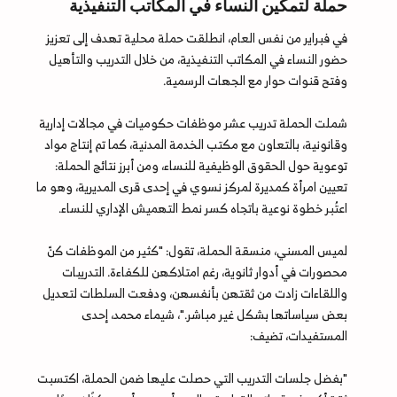
حملة لتمكين النساء في المكاتب التنفيذية
في فبراير من نفس العام، انطلقت حملة محلية تهدف إلى تعزيز
حضور النساء في المكاتب التنفيذية، من خلال التدريب والتأهيل
وفتح قنوات حوار مع الجهات الرسمية.
شملت الحملة تدريب عشر موظفات حكوميات في مجالات إدارية
وقانونية، بالتعاون مع مكتب الخدمة المدنية، كما تم إنتاج مواد
توعوية حول الحقوق الوظيفية للنساء، ومن أبرز نتائج الحملة:
تعيين امرأة كمديرة لمركز نسوي في إحدى قرى المديرية، وهو ما
اعتُبر خطوة نوعية باتجاه كسر نمط التهميش الإداري للنساء.
لميس المسني، منسقة الحملة، تقول: "كثير من الموظفات كنّ
محصورات في أدوار ثانوية، رغم امتلاكهن للكفاءة. التدريبات
واللقاءات زادت من ثقتهن بأنفسهن، ودفعت السلطات لتعديل
بعض سياساتها بشكل غير مباشر."، شيماء محمد، إحدى
المستفيدات، تضيف:
"بفضل جلسات التدريب التي حصلت عليها ضمن الحملة، اكتسبت