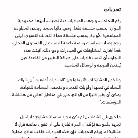
تحديات
رغم النجاحات، واجهت المبادرات عدة تحديات، أبرزها: محدودية
الموارد، بحسب منسقة تكتل وهج، داليا محمد. وبعض المقاومة
المجتمعية الأولية، بحسب منسقة حملة التحالف النسوي، ليلى
راجح وغياب سياسات رسمية داعمة للنساء على المستوى المحلي،
كما أشارت المشاركات في المبادرات، ومع ذلك، أثبتت هذه
التجارب أن النساء قادرات على صياغة التغيير من القاعدة حين
يُمنحن الفرصة والوسائل المناسبة.
وتلخص المشاركات الأثر بقولهن:"المبادرات أظهرت أن إشراك
النساء في تحديد أولويات التدخل، ومنحهن المساحة للقيادة،
يمكن أن يغير كثيرًا من الواقع، حتى في مناطق تعاني من هشاشة
المؤسسات."
ما جرى في الشمايتين لم يكن مجرد سلسلة مشاريع عابرة، بل
تجربة ملموسة تؤكد أن المرأة قادرة على أن تكون صانعة قرار، لا
متلقية له. ورغم التحديات، فإن هذه المبادرات خلقت نماذج محلية