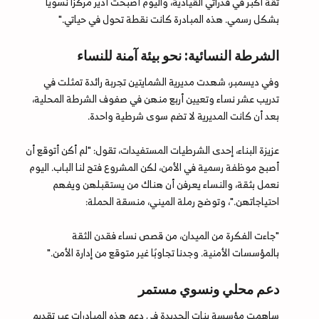
ثقة أكبر في قدراتي القيادية، واليوم أصبحت أدير مركزًا نسويًا
بشكل رسمي. هذه المبادرة كانت نقطة تحول في حياتي."
الشرطة النسائية: نحو بيئة آمنة للنساء
وفي ديسمبر، شهدت مديرية الشمايتين تجربة رائدة تمثلت في
تدريب عشر نساء وتعيين أربع منهن في صفوف الشرطة المحلية،
بعد أن كانت المديرية لا تضم سوى شرطية واحدة.
عزيزة البناء، إحدى الشرطيات المستفيدات، تقول: "لم أكن أتوقع أن
أصبح موظفة رسمية في الأمن، لكن المشروع فتح لنا الباب. اليوم
نعمل بثقة، والنساء يعرفن أن هناك من يستقبلهن ويفهم
احتياجاتهن."، وتوضح رملة الميني، منسقة الحملة:
"جاءت الفكرة من الميدان، من قصص نساء فقدن الثقة
بالمؤسسات الأمنية. وجدنا تجاوبًا غير متوقع من إدارة الأمن."
دعم محلي ونسوي مستمر
ساهمت مؤسسة بنات الحديدة في دعم هذه المبادرات عبر تقديم