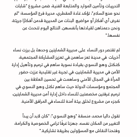
التدريبات وتأمين الموارد والمتابعة الفنية، ضمن مشروع "شابات
نحو صنع السلام"، تؤكد غادة المقطري، مديرة فرع المؤسسة: "لم
نفرض أي أفكار أو مواضيع. البنات من المديرية قدمن أفكارًا جريئة،
ونحن دعمناهن لقيادتها بأنفسهن. النتائج اليوم تتحدث عن
نفسها."
لم تقتصر دور النساء على مديرية الشمايتين وحدها، بل برزت نساء
أخريات في مدينة تعز ساهمن في تعزيز المشاركة المجتمعية،
كتكتل وهج النسوي بقيادة نسوية ساهم في ترميم وتأهيل إدارة
الأمن في مديرية الشمايتين، في تجربة غير تقليدية عززت حضور
المرأة في المجال الأمني وساهمت في تحسين العلاقة بين
المجتمع ومؤسسات الدولة حيث ساهم تكتل وهج النسوي في
ترميم غرفتين مخصصتين للنساء داخل إدارة أمن مديرية الشمايتين،
كجزء من مشروع لخلق بيئة آمنة للنساء في المرافق الأمنية.
تقول داليا محمد، منسقة "وهج النسوي": "كان لابد أن يبدأ
التغيير من المكان نفسه. جهزنا غرفًا تراعي الخصوصية والكرامة،
وفتحنا النقاش مع المسؤولين بطريقة تشاركية."