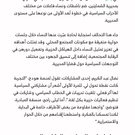
بمديرية الشمايتين، ضم ناشطات ونساء فاعلات من مختلف
الأحزاب السياسية، في خطوة تُعد الأولى من نوعها على مستوى
المديرية.
جاء هذا التحالف استجابة لحاجة عبّرت عنها النساء خلال جلسات
حوارية متفرقة مع مكونات المجتمع المحلي. وقد تمثلت أهدافه
في تعزيز تمثيل النساء داخل الهياكل الحزبية، وتفعيل دورهن في
الرقابة المجتمعية، إضافة إلى تنسيق الجهود بين مختلف
التوجهات السياسية حول قضايا المديرية.
نضال عبد الكريم، إحدى المشاركات، تقول لمنصة هودج: "التجربة
كانت نقطة تحول لي. للمرة الأولى أشعر أن مشاركتي السياسية
لها أثر فعلي. تلقيت تدريبات في الخطاب السياسي، وشاركت في
تنظيم فعاليات حزبية بكل ثقة."، أما ليلى راجح، منسقة المبادرة،
فتوضح: "واجهنا مقاومة من بعض الأطراف، خاصة في البداية،
لكننا تمسكنا بالفكرة، واستطعنا إقناعهم من خلال الحوار
والاستمرارية."