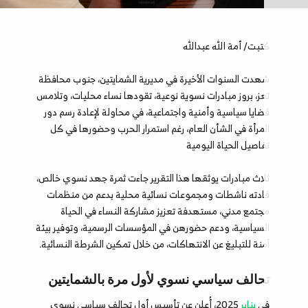
كتبت/ أمة الله عبدالله
شهدت السنوات الأخيرة في مديرية الشمايتين، جنوب محافظة
تعز، بروز مبادرات نسوية نوعية، تقودها نساء محليات، وتلامس
قضايا سياسية وأمنية واجتماعية، في محاولة لإعادة رسم دور
المرأة في الشأن العام، رغم استمرار الحرب وحضورها في كل
تفاصيل الحياة اليومية
ثلاث مبادرات يوثقها هذا التقرير جاءت ثمرة جهد نسوي خالص،
قادته ناشطات ومجموعات نسائية محلية بدعم من منظمات
مجتمع مدني، مستهدفة تعزيز مشاركة النساء في الحياة
السياسية، ودعم حضورهن في المؤسسات الرسمية، وتوفير بيئة
آمنة للتبليغ عن الانتهاكات، من خلال تمكين الشرطة النسائية.
تحالف سياسي نسوي لأول مرة بالشمايتين
في
يناير
2025، أُعلن عن تأسيس أول تحالف سياسي نسوي