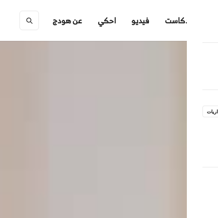
ك
بودكاست
فيديو
احكي
عن هودج
ريات