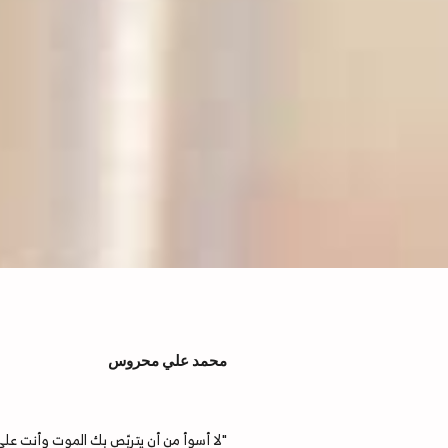
محمد علي محروس
"لا أسوأ من أن يتربّص بك الموت وأنت على