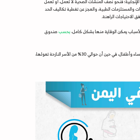
لصحة الإنجابية؛ فنحو نصف المنشآت الصحية لا تعمل، أو تعمل
دات والمستلزمات الطبية، والعجز عن تغطية تكاليف الحد
ق الاحتياجات الراهنة.
 لأسباب يمكن الوقاية منها بشكل كامل،
بحسب
صندوق
وتعتبر النساء والفتيات في اليمن الأكثر عرضة للخطر؛ حيث تشير التقديرات إلى أن 73% من بين حوالي 4 ملايين نازح في اليمن نساء وأطفال، في حين أن حوالي 30% من الأسر النازحة تعولها،