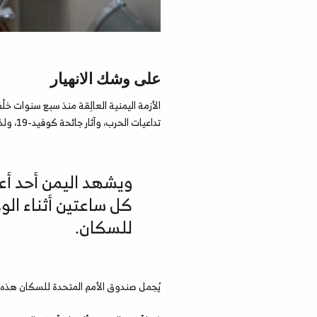
على وشك الانهيار
الأزمة اليمنية العالِقة منذ سبع سنوات خلّ
تداعيات الحرب، وآثار جائحة كوفيد-19، ولذلك انعكاسٌ مباشر على الرعاية الصحية إجمالًا، والصحة الإنجابية على وجه التحديد.
ويشهد اليمن أحد أع
كل ساعتين أثناء ال
للسكان.
يُجمل صندوق الأمم المتحدة للسكان هذه 