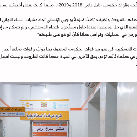
عمل أخصائية نساء وولادة في المستشفى الجمهوري بمدينة تعز، جنوبي اليمن.
ها بالمريعة، وتضيف: "كنتُ مُلزمةً بواجبي الإنساني تجاه عشرات النساء اللواتي لذنّ
هلع الذي حل بمحيطنا؛ عندما حاول مسلّحون اقتحام المستشفى، ولم نتمكن من إنقا
ورهنّ في العمليات، ونواصل عملنا كأنّ الوضع على طبيعته".
ات العسكرية، في تعز، بين قوات الحكومة المعترف بها دوليًا، وقوات جماعة أنصار
 في عملها؛ لأنّها تؤمن بحق الآخرين في الحياة، مهما كانت الظروف، وليست أفضل
.