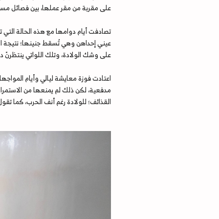
على مقربة من مقر عملها، بين فصائل مسلّحة وقوات حكومية خلال عامي 2018 و2019م، حينها، كانت ت
تصادفت أيام دوامها مع هذه الحالة التي تصف
عيني إحداهن وهي تُسقط جنينها؛ نتيجة ال
على وشك الولادة، وتلك اللواتي ينتظرنّ د
اعتادت فوزة معايشة ليالي وأيام المواجه
مدفعية، لكن ذلك لم يمنعها من الاستمرار
القذائف؛ للولادة رغم أنف الحرب، كما تقول