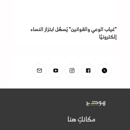
"غياب الوعي والقوانين" يُسهّل ابتزاز النساء
إلكترونيًا
مكانكِ هنا