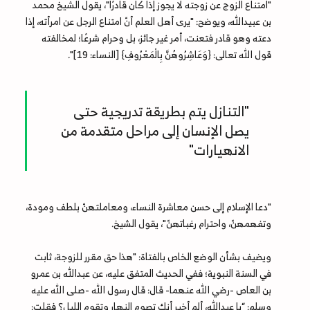
"امتناع الزوج عن زوجته لا يجوز إذا كان قادرًا"، يقول الشيخ محمد
بن عبيدالله، ويوضح: "يرى أهل العلم أنّ امتناع الرجل عن امرأته، إذا
دعته وهو قادر فتعنت، أمر غير جائز، بل وحرام شرعًا؛ لمخالفته
قول الله تعالى: {وَعَاشِرُوهُنَّ بِالْمَعْرُوفِ} [النساء: 19]".
"التنازل يتم بطريقة تدريجية حتى
يصل الإنسان إلى مراحل متقدمة من
الانهيارات"
"دعا الإسلام إلى حسن معاشرة النساء، ومعاملتهنّ بلطف ومودة،
وتفهمهنّ، واحترام رغباتهنّ"، يقول الشيخ.
ويضيف بشأن الوضع الخاص بالفتاة: "هذا حق مقرر للزوجة، ثابت
في السنة النبوية؛ ففي الحديث المتفق عليه، عن عبدالله بن عمرو
بن العاص -رضي الله عنهما- قال: قال رسول الله -صلى الله عليه
وسلم: “يا عبدالله، ألم أخبر أنك تصوم النهار وتقوم الليل؟ فقلت: