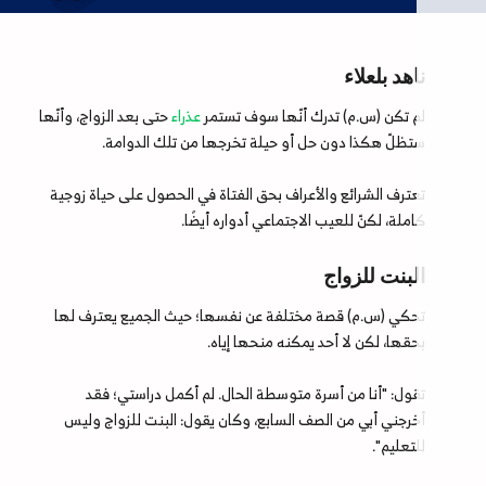
ناهد بلعلاء
لم تكن (س.م) تدرك أنّها سوف تستمر
عذراء
حتى بعد الزواج، وأنّها
ستظلّ هكذا دون حل أو حيلة تخرجها من تلك الدوامة.
تعترف الشرائع والأعراف بحق الفتاة في الحصول على حياة زوجية
كاملة، لكنّ للعيب الاجتماعي أدواره أيضًا.
البنت للزواج
تحكي (س.م) قصة مختلفة عن نفسها؛ حيث الجميع يعترف لها
بحقها، لكن لا أحد يمكنه منحها إياه.
تقول: "أنا من أسرة متوسطة الحال. لم أكمل دراستي؛ فقد
أخرجني أبي من الصف السابع، وكان يقول: البنت للزواج وليس
للتعليم".