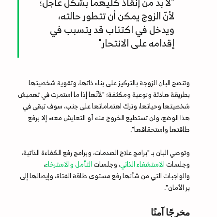
"لا بد من إنقاذ كليهما بشكل عاجل؛
لأنّ الزوج يمكن أن تتطور حالته،
ويدخل في اكتئاب قد يتسبب في
إقدامه على الانتحار"
وتنصح البان الزوجة بالتركيز على بناء ذاتها، وتقوية شخصيتها
بطريقة هادئة ونوعية ومكثفة؛ "لأنّها إذا ما استمرت في تهميش
شخصيتها وحياتها، وترك اهتماماتها على جنب، سوف تبقى في
هذا الوضع، ولن تستطيع الخروج منه أو التعايش معه، إلا برفع
طاقتها واستحقاقها".
وتوصي البان بـ "برامج علاج الصدمات، وبرامج رفع الكفاءة الذاتية،
وجلسات
الاستشفاء الذاتي
، وجلسات
التأمل
والاسترخاء
،
والواجبات التي من شأنها رفع مستوى طاقة الفتاة، وإيصالها إلى
بر الأمان".
مخرجًا آمنًا