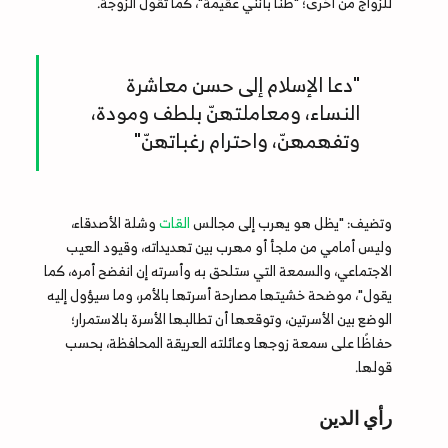
للزواج من أخرى؛ "ظنًا بأنني عقيمة"، كما تقول الزوجة.
"دعا الإسلام إلى حسن معاشرة
النساء، ومعاملتهنّ بلطف ومودة،
وتفهمهنّ، واحترام رغباتهنّ"
وتضيف: "يظل هو يهرب إلى مجالس
القات
وشلة الأصدقاء،
وليس أمامي من ملجأ أو مهرب بين تهديداته، وقيود العيب
الاجتماعي، والسمعة التي ستلحق به وأسرته إن انفضح أمره، كما
يقول"، موضحة خشيتها مصارحة أسرتها بالأمر، وما سيؤول إليه
الوضع بين الأسرتين، وتوقعها أن تطالبها الأسرة بالاستمرار؛
حفاظًا على سمعة زوجها وعائلته العريقة المحافظة، بحسب
قولها.
رأي الدين