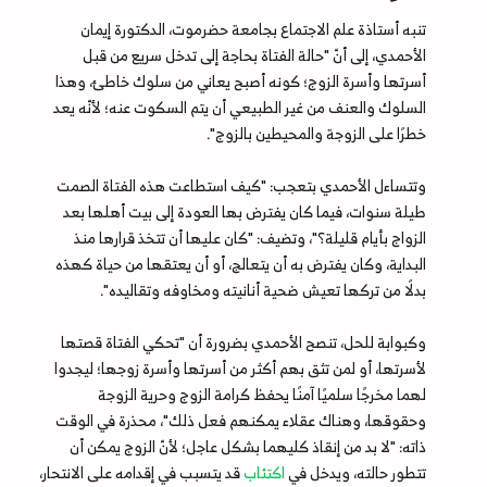
تنبه أستاذة علم الاجتماع بجامعة حضرموت، الدكتورة إيمان
الأحمدي، إلى أنّ "حالة الفتاة بحاجة إلى تدخل سريع من قبل
أسرتها وأسرة الزوج؛ كونه أصبح يعاني من سلوك خاطئ، وهذا
السلوك والعنف من غير الطبيعي أن يتم السكوت عنه؛ لأنّه يعد
خطرًا على الزوجة والمحيطين بالزوج".
وتتساءل الأحمدي بتعجب: "كيف استطاعت هذه الفتاة الصمت
طيلة سنوات، فيما كان يفترض بها العودة إلى بيت أهلها بعد
الزواج بأيام قليلة؟"، وتضيف: "كان عليها أن تتخذ قرارها منذ
البداية، وكان يفترض به أن يتعالج، أو أن يعتقها من حياة كهذه
بدلًا من تركها تعيش ضحية أنانيته ومخاوفه وتقاليده".
وكبوابة للحل، تنصح الأحمدي بضرورة أن "تحكي الفتاة قصتها
لأسرتها، أو لمن تثق بهم أكثر من أسرتها وأسرة زوجها؛ ليجدوا
لهما مخرجًا سلميًا آمنًا يحفظ كرامة الزوج وحرية الزوجة
وحقوقها، وهناك عقلاء يمكنهم فعل ذلك"، محذرة في الوقت
ذاته: "لا بد من إنقاذ كليهما بشكل عاجل؛ لأنّ الزوج يمكن أن
تتطور حالته، ويدخل في
اكتئاب
قد يتسبب في إقدامه على الانتحار،