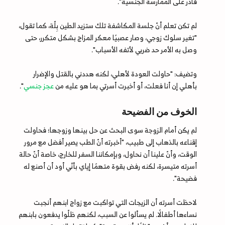
قادر على الممارسة الجنسية".
لم تكن تعلم أنّ جلسة المكاشفة تلك ستزيد الطين بِلّة، كما تقول،
"تغير سلوك زوجي، وصار عصبيًا معكر المزاج بشكل متكرر، حتى
وصل به الأمر حد ضربي لأتفه الأسباب".
وتضيف: "حاولت العودة لأهلي، لكنه هددني بالقتل والإضرار
بأهلي إن أنا فعلت، أو أخبرت أسرتي بما هو عليه من
عجز جنسي
".
الخوف من الفضيحة
لم يكن أمام الزوجة سوى البحث عن حل بينها وزوجها؛ فحاولت
إقناعه بالذهاب إلى طبيب، "أخبرته أنّ الطب يصير أفضل مع مرور
الوقت، وأنّ علينا أن نحاول، وبإمكاننا السفر للخارج، خاصة أنّ حالة
أسرته متيسرة، لكنه رفض بقوة متهمًا إياي بأنّي أود أن أصنع له
فضيحة".
لاحظت أسرته أن الزيجات التي تواكبت مع زواج ابنهم أنجبت
نساءها أطفالًا. لم يسألوا عن السبب، لكنهم ظلّوا يدفعون بابنهم