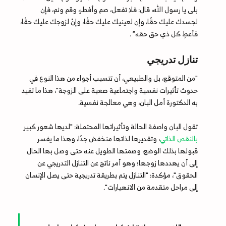
بلى يا رسول الله، قال: فلا تفعل، صم وأفطر، وقم ونم، فإن
لجسدك عليك حقًا، وإن لعينيك عليك حقًا، وإنّ لزوجك عليك حقًا،
فأعطِ كل ذي حق حقه” .
تنازل تدريجي
"من المتوقع، بل والطبيعي، أن تتسبب أجواء من هذا النوع في
حدوث تأثيرات نفسية واجتماعية صعبة على الزوجة"، هذا ما تفيد
به الدكتورة أمل البان، وهي معالجة نفسية.
تقول البان واصفة الحالة وتأثيراتها المحتملة: "لديها شعور كبير
بالنقص الذاتي
، وتقديرها لذاتها منخفض جدًا، وهذا ما يفسر
قبولها بذلك الوضع، وصمتها الطويل عنه حتى وصل بها الحال
إلى أن يهددها زوجها؛ وهو أمر ناتج عن التنازل التدريجي عن
الحقوق"، مؤكدة: "التنازل يتم بطريقة تدريجية حتى يصل الإنسان
إلى مراحل متقدمة من الانهيارات".