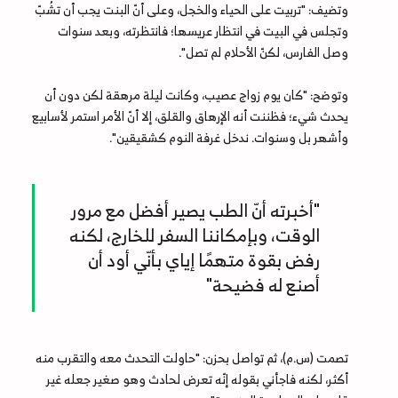
وتضيف: "تربيت على الحياء والخجل، وعلى أنّ البنت يجب أن تشُبّ
وتجلس في البيت في انتظار عريسها؛ فانتظرته، وبعد سنوات
وصل الفارس، لكنّ الأحلام لم تصل".
وتوضح: "كان يوم زواج عصيب، وكانت ليلة مرهقة لكن دون أن
يحدث شيء؛ فظننت أنه الإرهاق والقلق، إلا أنّ الأمر استمر لأسابيع
وأشهر بل وسنوات. ندخل غرفة النوم كشقيقين".
"أخبرته أنّ الطب يصير أفضل مع مرور
الوقت، وبإمكاننا السفر للخارج، لكنه
رفض بقوة متهمًا إياي بأنّي أود أن
أصنع له فضيحة"
تصمت (س.م)، ثم تواصل بحزن: "حاولت التحدث معه والتقرب منه
أكثر، لكنه فاجأني بقوله إنّه تعرض لحادث وهو صغير جعله غير