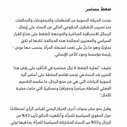
ضغط مستمر
عمدت الحركة النسوية من المنظمات والمجموعات والتحالفات
منذ تسريب التشكيل الحكومي الخالي من النساء، على إيصال
الرسائل الاستباقية المباشرة والموجهة للضغط على صناع القرار
السياسي والمعنيين لمعالجة هذه المخالفة، لكنها لم تلاقِ
تجاوبًا، وهو ما دلّ على تعمد استبعاد المرأة، بحسب مها عوض -
رئيسة مؤسسة وجود للأمن الإنساني.
تضيف: "عملية الضغط لا تزال مستمرة في التأكيد على رفض هذا
التمييز ضد النساء في تجسد تقاسم السلطة على أساس آلية
لتسوية النزاعات التي هي من صنع الرجال، ما عكسه التقسيم
الفعلي للسلطة سياسيًا وجغرافيًا وعسكريًا، التي جاءت مخيبة
للآمال".
وقبل نحو عشر سنوات أجرى المركز اليمني لقياس الرأي استطلاعًا
حول الحقوق السياسية للمرأة، وأظهرت النتائج تأييد 43% من
الرجال و55% من النساء المشاركة السياسية للمرأة، بما فيها تولي