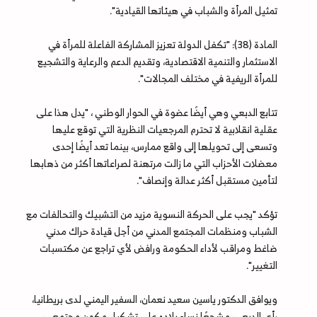
تمثيل المرأة والشباب في هيئاتها القيادية".
المادة (38): "تكفل الدولة تعزيز المشاركة الفاعلة للمرأة في
الاستثمار والتنمية الاقتصادية، وتقديم الدعم والرعاية والتشجيع
للمرأة الريفية في مختلف المجالات".
تتابع الدبعي وهي أيضًا عضوة في الحوار الوطني ، "يدل هذا على
عقلية انقلابية لا تحترم المرجعيات النظرية التي توقع عليها
وتسعى إلى تحويلها إلى واقع ممارس، بينما تعد أيضًا إحدى
معضلات الأحزاب التي ما زالت مرتهنة لصراعاتها أكثر من ذهابها
لتأمين مستقبل أكثر عدالة وإنصاف".
تؤكد "يجب على الحركة النسوية مزيد من التشبيك والتحالفات مع
الشباب ومنظمات المجتمع المدني من أجل قيادة حراك مدني
ضاغط ومراقب لأداء الحكومة ورافض لأي تراجع عن مكتسبات
التغيير".
ويوافق الدكتور ياسين سعيد نعمان، السفير اليمني لدى بريطانيا،
رأي الدبعي، مشجعًا نساء بلاده على تشكيل مكون مجتمعي،