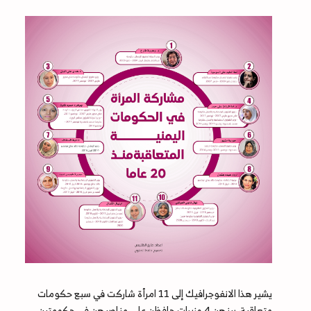
يشير هذا الانفوجرافيك إلى 11 امرأة شاركت في سبع حكومات
متعاقبة، بينهن 4 وزيرات حافظن على مناصبهن في حكومتين