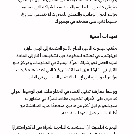
حقوقي كفاحي ضاغط ومراقب لتنفيذ الشراكة التي حسمها
مؤتمر الحوار الوطني، والتصدي للموروث الاجتماعي المراوغ،
حسبما نشره على صفحته في فيسبوك.
تعهدات أممية
مكتب مبعوث الأمين العام للأمم المتحدة إلى اليمن مارتن
غريفيثس، في تهنئته للحكومة حين تشكيلها، أشار إلى الحاجة
لمزيد العمل نحو إشراك المرأة اليمنية في الحكومات ومراكز صنع
القرار، في إشارة لتعزيز السابقة التاريخية التي تضمنتها مخرجات
مؤتمر الحوار الوطني لإرساء الانتقال السياسي في البلد.
ووسط معارضة تمثيل النساء في المفاوضات، كان الوسيط الدولي
قد عرض على الأحزاب تخصيص مقاعد للمرأة في مشاورات
ستوكهولم قبل أكثر من عامين، متعهدًا بمزيد المناقشة مع
أطراف النزاع خلال المرحلة القادمة.
البحوث أظهرت أنّ المجتمعات الدامجة للمرأة هي الأكثر استقرارًا،