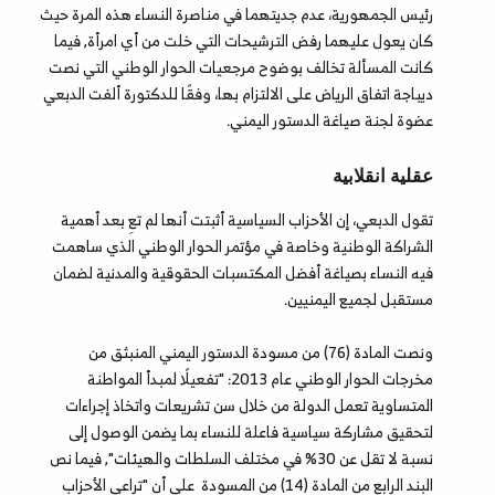
رئيس الجمهورية، عدم جديتهما في مناصرة النساء هذه المرة حيث
كان يعول عليهما رفض الترشيحات التي خلت من أي امرأة, فيما
كانت المسألة تخالف بوضوح مرجعيات الحوار الوطني التي نصت
ديباجة اتفاق الرياض على الالتزام بها، وفقًا للدكتورة ألفت الدبعي
عضوة لجنة صياغة الدستور اليمني.
عقلية انقلابية
تقول الدبعي، إن الأحزاب السياسية أثبتت أنها لم تعِ بعد أهمية
الشراكة الوطنية وخاصة في مؤتمر الحوار الوطني الذي ساهمت
فيه النساء بصياغة أفضل المكتسبات الحقوقية والمدنية لضمان
مستقبل لجميع اليمنيين.
ونصت المادة (76) من مسودة الدستور اليمني المنبثق من
مخرجات الحوار الوطني عام 2013: "تفعيلًا لمبدأ المواطنة
المتساوية تعمل الدولة من خلال سن تشريعات واتخاذ إجراءات
لتحقيق مشاركة سياسية فاعلة للنساء بما يضمن الوصول إلى
نسبة لا تقل عن 30% في مختلف السلطات والهيئات", فيما نص
البند الرابع من المادة (14) من المسودة على أن "تراعي الأحزاب