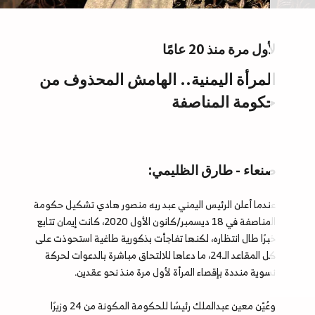
لأول مرة منذ 20 عامًا
المرأة اليمنية.. الهامش المحذوف من
حكومة المناصفة
صنعاء - طارق الظليمي:
عندما أعلن الرئيس اليمني عبد ربه منصور هادي تشكيل حكومة
المناصفة في 18 ديسمبر/كانون الأول 2020، كانت إيمان تتابع
خبرًا طال انتظاره، لكنها تفاجأت بذكورية طاغية استحوذت على
كل المقاعد الـ24، ما دعاها للالتحاق مباشرة بالدعوات لحركة
نسوية منددة بإقصاء المرأة لأول مرة منذ نحو عقدين.
وعُيّن معين عبدالملك رئيسًا للحكومة المكونة من 24 وزيرًا