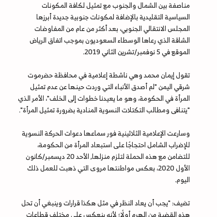
مناصفة بين الشمال والجنوب مع تمثيل لكافة المكونات
السياسية التقليدية بالإضافة لمكونات جنوبية جديدة أبرزها
المجلس الانتقالي الجنوبي، بعد أكثر من عام من المفاوضات
الشاقة الذي رعاها الوسطاء السعوديون بموجب اتفاق الرياض
الموقع في 5 نوفمبر/تشرين الثاني 2019.
تقول إيمان محمد وهي ناشطة إعلامية في محافظة حضرموت
شرقي اليمن "لم أصدق الأنباء التي وردت حينها عن عدم تمثيل
المرأة في الحكومة، وهو ما يعيدنا خطوات إلى الخلف"، الأمر الذي
"يتنافى ومطالب التكتلات النسوية المنادية بضرورة تمثيل المرأة".
وسارعت الإعلامية الثلاثينية فور سماعها دعوات الحركة النسوية
للإضراب الشامل احتجاجًا على استبعاد المرأة من الحكومة،
للتضامن مع هذه الحملة لتلزم منزلها, الأحد 20 ديسمبر/كانون
الأول 2020، بعكس مواطنتها مروى التي ذهبت للعمل ذلك
اليوم.
تضيف: "يجب أن يعاد النظر في مثل هكذا قرارات وينبغي أن تحل
هذه القضية من الهرم أولًا؛ لأنه ينعكس على مختلف قطاعات