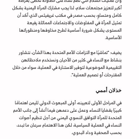
وأن عمليات السلام التي تضمّ نساء على الطاولة تحظى بفرصة
أكبر لتعزيز مجتمعات سلام، لذا يجب مشارك المرأة اليمنية بشكل
كامل ومتساوٍ، بحسب مصدر في مكتب غريفيثس الذي أكد أن
تمثيل المرأة في المفاوضات والاجتماعات المماثلة رفيعة
المستوى يشكل ضرورة أساسية لطرح مخاوفها ومنظوراتها
الأساسية.
يضيف: "تماشيًا مع التزامات الأمم المتحدة بهذا الشأن، نتشاور
بنشاط مع النساء في كثير من الأحيان ونستخدم ملاحظاتهن
التقييمية الموضوعية لتوفير الاستنارة في العملية، سواء من خلال
المقترحات أو تصميم العملية".
خذلان أممي
في المراحل الأولى لتعيينه، أولى المبعوث الدولي لليمن اهتمامًا
كبيرًا بقضايا النساء، وعمل على دعمهن فيما أنشأ إلى جانب الأمم
المتحدة للمرأة التوافق النسوي اليمني من أجل تنظيم أصوات
النساء في العملية السياسية، لكن هذا الاهتمام سرعان ما تبدد،
بحسب الصحفية وداد البدوي.