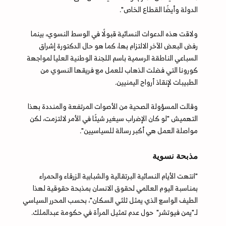
الدولة وأيضًا القطاع الخاص".
ولاقت هذه الدعوات النسائية قبولًا في الوسط النسوي، بينما
رفض البعض الآخر الالتزام بها، كما هو حال الدكتورة إشراق
السباعي الناطقة الرسمية باسم اللجنة الوطنية العليا لمواجهة
كورونا التي فضلت الذهاب للعمل مع فريقها النسوي من
الطبيبات لإنقاذ أرواح اليمنيين.
وقالت المسؤولة الصحية من الأصوات المرتفعة والمنددة بهذا
التهميش "لو كان الإضراب سيغير شيئًا في الأمر لالتزمت، لكن
مواصلة العمل هي أكبر رسالة للسياسيين".
مذبحة نسوية
"انتهت الأيام النسائية البرتقالية والشبابية الزرقاء والحمراء
بمناسبة اليوم العالمي لحقوق الانسان بمذبحة حقوقية لهذا
الطيف الواسع الذي يمثل ثلثي السكان"، بحسب المحرر السياسي
لـ"يمن فيوتشر" حول عدم تمثيل المرأة في حكومة عبدالملك.