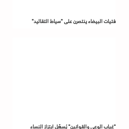
فتيات البيضاء ينتصرن على "سياط التقاليد"
"غياب الوعي والقوانين" يُسهّل ابتزاز النساء