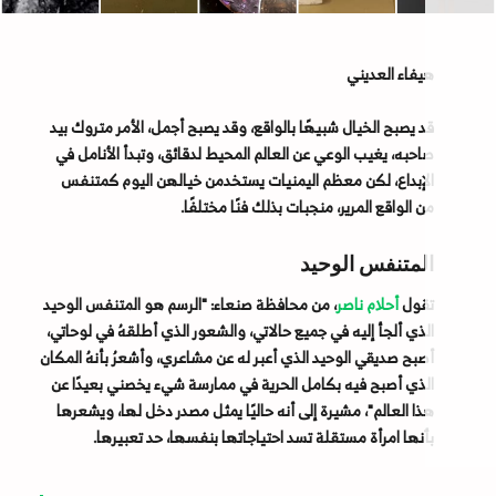
هيفاء العديني
قد يصبح الخيال شبيهًا بالواقع، وقد يصبح أجمل، الأمر متروك بيد
صاحبه، يغيب الوعي عن العالم المحيط لدقائق، وتبدأ الأنامل في
الإبداع، لكن معظم اليمنيات يستخدمن خيالهن اليوم كمتنفس
من الواقع المرير، منجبات بذلك فنًا مختلفًا.
المتنفس الوحيد
تقول
أحلام ناصر
، من محافظة صنعاء: "الرسم هو المتنفس الوحيد
الذي ألجأ إليه في جميع حالاتي، والشعور الذي أطلقهُ في لوحاتي،
أصبح صديقي الوحيد الذي أعبر له عن مشاعري، وأشعرُ بأنهُ المكان
الذي أصبح فيه بكامل الحرية في ممارسة شيء يخصني بعيدًا عن
هذا العالم"، مشيرة إلى أنه حاليًا يمثل مصدر دخل لها، ويشعرها
بأنها امرأة مستقلة تسد احتياجاتها بنفسها، حد تعبيرها.