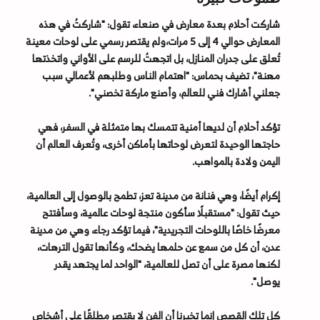
شاركت أحلام بعدة معارض في صنعاء، تقول: "شاركتُ في هذه
المعارض حوالي 4 إلى 5 مرات،ولم يقتصر رسمي على لوحات معينة
تُعلق على جدران المنازل، بل اتجهتُ للرسم على الأواني واتخذتها
مهنة"، تضيف بحماس: "اهتمام الناس وطلبهم لأعمالي سبب
جعلني أشارك فني للعالم، وأصنع ماركة تخصني".
تؤكد أحلام أن لديها أمنية تتمسك بها متمثلة في السفر، فهي
حاجتها الوحيدة لتعرض لوحاتها بأماكن أخرى، وتُعرف العالم أن
اليمن ولادة بالمواهب.
إكرام أيضًا، وهي فنانة من مدينة تعز، تطمح بالوصول إلى العالمية،
حيث تقول: "مستقبلًا سأكون منتجة لوحات عالمية، وسأفتتح
معرضًا خاصًا باللوحات التجريدية"، فيما تؤكد رجاء، وهي من مدينة
عدن، أن كل من سمع عن حلمها يضحك، وكأنها تقول الترهات،
لكنها مصرة على أن تصل للعالمية، "الواحد لما يجتهد يقدر
يوصل".
كل تلك القصص إنما تخبرنا أن الفن لا يقتصر مطلقًا على أشخاص