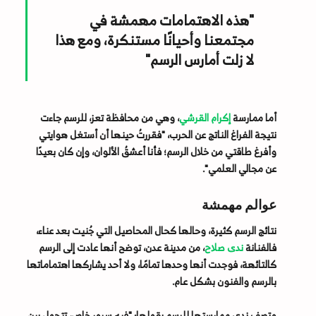
"هذه الاهتمامات مهمشة في
مجتمعنا وأحيانًا مستنكرة، ومع هذا
لا زلت أمارس الرسم"
أما ممارسة
إكرام القرشي
، وهي من محافظة تعز، للرسم جاءت
نتيجة الفراغ الناتج عن الحرب، "فقررتُ حينها أن أستغل هوايتي
وأفرغ طاقتي من خلال الرسم؛ فأنا أعشقُ الألوان، وإن كان بعيدًا
عن مجالي العلمي".
عوالم مهمشة
نتائج الرسم كثيرة، وحالها كحال المحاصيل التي جُنيت بعد عناء،
فالفنانة
ندى صلاح
، من مدينة عدن، توضح أنها عادت إلى الرسم
كالتائهة، فوجدت أنها وحدها تمامًا، ولا أحد يشاركها اهتماماتها
بالرسم والفنون بشكل عام.
وتصف ندى ممارستها للرسم بقولها: "فيه سرور خاص، تتحول بين