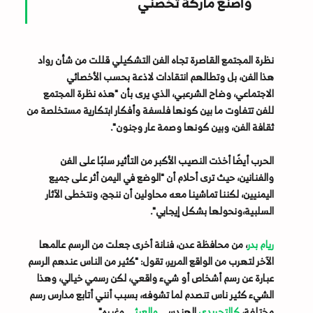
وأصنع ماركة تخصني"
نظرة المجتمع القاصرة تجاه الفن التشكيلي قللت من شأن رواد
هذا الفن، بل وتطالهم انتقادات لاذعة بحسب الأخصائي
الاجتماعي، وضاح الشرعبي، الذي يرى بأن "هذه نظرة المجتمع
للفن تتفاوت ما بين كونها فلسفة وأفكار ابتكارية مستخلصة من
ثقافة الفن، وبين كونها وصمة عار وجنون".
الحرب أيضًا أخذت النصيب الأكبر من التأثير سلبًا على الفن
والفنانين، حيث ترى أحلام أن "الوضع في اليمن أثر على جميع
اليمنيين، لكننا تماشينا معه محاولين أن ننجح، ونتخطى الآثار
السلبية،ونحولها بشكل إيجابي".
ريام بدر
، من محافظة عدن، فنانة أخرى جعلت من الرسم عالمها
الآخر لتهرب من الواقع المرير، تقول: "كثير من الناس عندهم الرسم
عبارة عن رسم أشخاص أو شيء واقعي، لكن رسمي خيالي، وهذا
الشيء كثير ناس تنصدم لما تشوفه، بسبب أنني أتابع مدارس رسم
مختلفة،
كالتجريدي
الهندسي
والعبثي
وغيره".