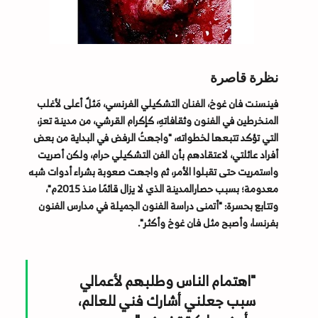
نظرة قاصرة
فينسنت فان غوخ، الفنان التشكيلي الفرنسي، مَثلٌ أعلى لأغلب
المنخرطين في الفنون وثقافاتهِ، كإكرام القرشي، من مدينة تعز،
التي تؤكد تتبعها لخطواته، "واجهتُ الرفض في البداية من بعض
أفراد عائلتي، لاعتقادهم بأن الفن التشكيلي حرام، ولكن أصريت
واستمريت حتى تقبلوا الأمر، ثم واجهت صعوبة بشراء أدوات شبه
معدومة؛ بسبب حصارالمدينة الذي لا يزال قائمًا منذ 2015م"،
وتتابع بحسرة: "أتمنى دراسة الفنون الجميلة في مدارس الفنون
بفرنسا، وأصبح مثل فان غوخ وأكثر".
"اهتمام الناس وطلبهم لأعمالي
سبب جعلني أشارك فني للعالم،