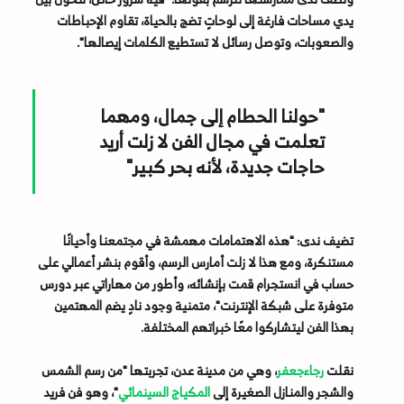
يدي مساحات فارغة إلى لوحاتٍ تضج بالحياة، تقاوم الإحباطات
والصعوبات، وتوصل رسائل لا تستطيع الكلمات إيصالها".
"حولنا الحطام إلى جمال، ومهما
تعلمت في مجال الفن لا زلت أريد
حاجات جديدة، لأنه بحر كبير"
تضيف ندى: "هذه الاهتمامات مهمشة في مجتمعنا وأحيانًا
مستنكرة، ومع هذا لا زلت أمارس الرسم، وأقوم بنشر أعمالي على
حساب في انستجرام قمت بإنشائه، وأطور من مهاراتي عبر دورس
متوفرة على شبكة الإنترنت"، متمنية وجود نادٍ يضم المهتمين
بهذا الفن ليتشاركوا معًا خبراتهم المختلفة.
نقلت
رجاءجعفر
، وهي من مدينة عدن، تجربتها "من رسم الشمس
والشجر والمنازل الصغيرة إلى
المكياج السينمائي
"، وهو فن فريد