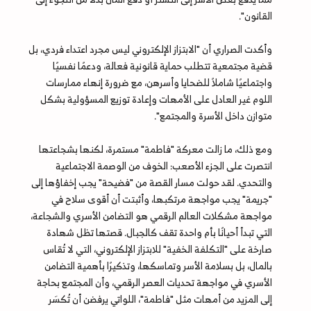
القانون".
وأكدت الصراري أن "الابتزاز الإلكتروني ليس مجرد اعتداء فردي، بل
قضية مجتمعية تتطلب حماية قانونية فعالة، ودعمًا نفسيًا
واجتماعيًا شاملاً للضحايا وأسرهن، مع ضرورة إنهاء ممارسات
اللوم غير العادل على الأمهات وإعادة توزيع المسؤولية بشكل
متوازن داخل الأسرة والمجتمع".
ومع ذلك، ما زالت معركة "فاطمة" مستمرة، لكنها بشجاعتها
انتصرت على الجزء الأصعب: الخوف من الوصمة الاجتماعية
والتحدي. لقد حولت مسار القصة من "فضيحة" يجب إخفاؤها إلى
"جريمة" يجب مواجهة مرتكبها، وأثبتت أن أقوى سلاح في
مواجهة مشكلات العالم الرقمي هو التضامن الأسري والشجاعة،
التي تبدأ أحيانًا بأم واحدة تقف كالجبال. قصتها تظل شهادة
صارخة على "التكلفة الخفية" للابتزاز الإلكتروني، التي لا تُقاس
بالمال، بل بسلامة الأسر وتماسكها، وتذكيرًا بأهمية التضامن
الأسري في مواجهة تحديات العصر الرقمي، وأن المجتمع بحاجة
إلى المزيد من أمهات مثل "فاطمة"، اللواتي يرفضن أن تُكسَر