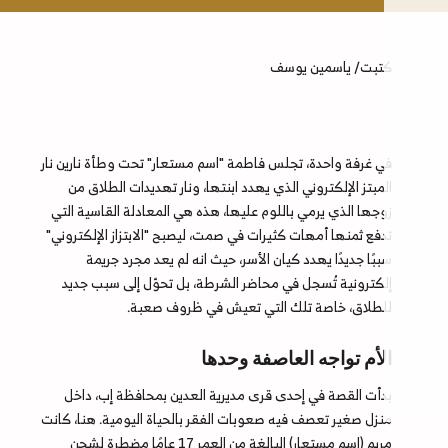
كتبت/ ياسمين يوسف
في غرفة واحدة، تجلس فاطمة "اسم مستعار" تحت وطأة نارين نار
المبتز الإلكتروني الذي يهدد ابنتها، ونار تهديدات الطلاق من
زوجها الذي يرمي باللوم عليها، هذه هي المعادلة القاسية التي
تدفع ثمنها أمهات كثيرات في صمت، ليصبح "الابتزاز الإلكتروني"
سببًا جديدًا يهدد كيان الأسر، حيث انه لم يعد مجرد جريمة
إلكترونية تُسجل في محاضر الشرطة، بل تحوّل إلى سبب جديد
للطلاق، خاصة تلك التي تعيش في ظروف صعبة.
الأم تواجه العاصفة وحدها
بدأت القصة في إحدى قرى مديرية العدين بمحافظة إب، داخل
منزل صغير تعصف فيه صعوبات الفقر بالحياة اليومية. هنا، كانت
مريم (اسم مستعار) البالغة من العمر 17 عامًا مضطرة لشحن