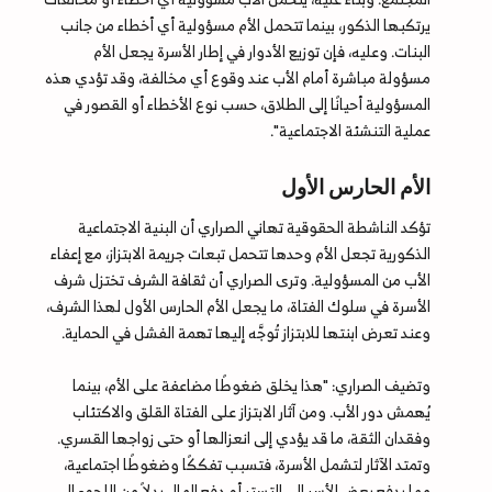
يرتكبها الذكور، بينما تتحمل الأم مسؤولية أي أخطاء من جانب
البنات. وعليه، فإن توزيع الأدوار في إطار الأسرة يجعل الأم
مسؤولة مباشرة أمام الأب عند وقوع أي مخالفة، وقد تؤدي هذه
المسؤولية أحيانًا إلى الطلاق، حسب نوع الأخطاء أو القصور في
عملية التنشئة الاجتماعية".
الأم الحارس الأول
تؤكد الناشطة الحقوقية تهاني الصراري أن البنية الاجتماعية
الذكورية تجعل الأم وحدها تتحمل تبعات جريمة الابتزاز، مع إعفاء
الأب من المسؤولية. وترى الصراري أن ثقافة الشرف تختزل شرف
الأسرة في سلوك الفتاة، ما يجعل الأم الحارس الأول لهذا الشرف،
وعند تعرض ابنتها للابتزاز تُوجَّه إليها تهمة الفشل في الحماية.
وتضيف الصراري: "هذا يخلق ضغوطًا مضاعفة على الأم، بينما
يُهمش دور الأب. ومن آثار الابتزاز على الفتاة القلق والاكتئاب
وفقدان الثقة، ما قد يؤدي إلى انعزالها أو حتى زواجها القسري.
وتمتد الآثار لتشمل الأسرة، فتسبب تفككًا وضغوطًا اجتماعية،
مما يدفع بعض الأسر إلى التستر أو دفع المال بدلاً من اللجوء إلى