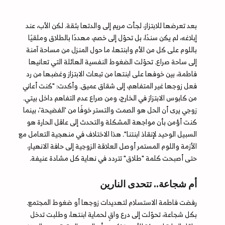
بعد تعرضها للابتزاز، لجأت مريم إلى والدتها بثقة. لكن الأب، عند
إبلاغه، لم يكن سندًا، بل تحوّل إلى خصم، مهددًا بالطلاق وملقيًا
باللوم على كل من الأم وابنتها، ما حول المنزل من مساحة آمنة
إلى ساحة صراع. تحوّلت الضغوط النفسية الهائلة التي تعانيها
فاطمة، بين خوفها على ابنتها من تبعات الابتزاز وغضبها من رد
فعل زوجها غير المتفاهم، إلى شقاق عميق. وأكدت: "كنت أعاني
من كابوس الابتزاز في الخارج، ومن صراع عدم التفاهم داخل بيتي.
زوجي يرى أن الحل هو الصمت والتستر خوفًا من 'الفضيحة'، بينما
كنت أؤمن بأن مواجهة المشكلة والتحدث إلى عاقل الحارة هو
السبيل الوحيد لإنقاذ ابنتنا". هذا الاختلاف في منهجية التعامل مع
الأزمة واللوم المستمر أوصل العلاقة الزوجية إلى حافة الانهيار،
حتى أصبحت كلمة "طلاق" تتردد في نهاية كل مشادة عنيفة.
أم شجاعة.. تتحدى النارين
رفضت فاطمة الاستسلام لتهديدات زوجها أو ضغوط المجتمع.
بكل شجاعة، تحوّلت إلى درع واقٍ لحماية ابنتها، وطلبت تدخل