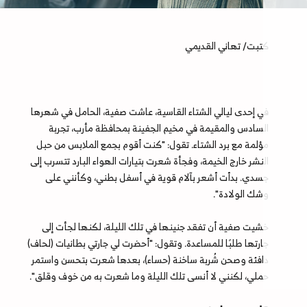
كتبت/ تهاني القديمي
في إحدى ليالي الشتاء القاسية، عاشت صفية، الحامل في شهرها
السادس والمقيمة في مخيم الجفينة بمحافظة مأرب، تجربة
مؤلمة مع برد الشتاء. تقول: "كنت أقوم بجمع الملابس من حبل
النشر خارج الخيمة، وفجأة شعرت بتيارات الهواء البارد تتسرب إلى
جسدي. بدأت أشعر بآلام قوية في أسفل بطني، وكأنني على
وشك الولادة".
خشيت صفية أن تفقد جنينها في تلك الليلة، لكنها لجأت إلى
جارتها طلبًا للمساعدة. وتقول: "أحضرت لي جارتي بطانيات (لحاف)
دافئة وصحن شُربة ساخنة (حساء)، بعدها شعرت بتحسن واستمر
حملي، لكنني لا أنسى تلك الليلة وما شعرت به من خوف وقلق".