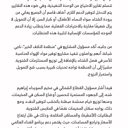
تتسلم تقارير الاحتياج من الوحدة التنفيذية، وفي ضوء هذه التقارير،
يتم التدخل لتوفير الدعم اللازم. أضاف قاسم أن الجميع يعاني من
برودة الشتاء، سواء النساء، الأطفال، أو كبار السن. إلا أن التمويل لا
يزال ضعيفًا مقارنة بالاحتياجات الفعلية، مما يتطلب زيادة الدعم
الموجه للمؤسسات الإنسانية لتلبية هذه المتطلبات.
من جانبه، أكد مسؤول المشاريع في "منظمة ائتلاف الخير"، ناجي
شبانة، أنهم يواصلون تنفيذ مشاريع توفير مواد الإيواء المناسبة
للأسر في فصل الشتاء، بالإضافة إلى توزيع المستلزمات الشتوية.
مشيرًا إلى أن المنظمة تواجه تحديات كبيرة بسبب شح التمويل
واستمرار النزوح.
فيما أشار مسؤول القطاع الشمالي في مخيم السويداء، إبراهيم
شنه، إلى الجهود المستمرة لتحسين أوضاع السكن في المخيمات،
ومنها توزيع خيام محسّنة مبطنة بالخشب لتوفير الدفء. ومع
ذلك، يواجه سكان المخيمات نقصًا في الملابس الشتوية،
البطانيات (الأغطية)، والمساكن الملائمة، وذلك في ظل ارتفاع
الأسعار وتراجع المساعدات، حيث يقتصر دعم برنامج الغذاء العالمي