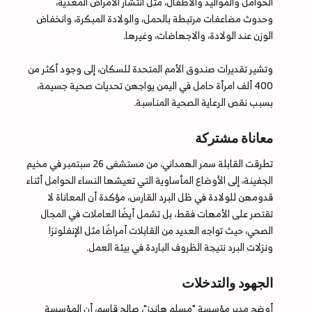
الحوامل والمواليد والأطفال، مثل انتشار الأمراض المعدية،
وحدوث مضاعفات مرتبطة بالحمل، والولادة المبكرة، وانخفاض
الوزن عند الولادة، والاجهاضات، وغيرها.
وتشير تقديرات صندوق الأمم المتحدة للسكان، إلى وجود أكثر من
400 ألف امرأة حامل في اليمن يواجهن تحديات صحية جسيمة،
بسبب نقص الرعاية الصحية المناسبة.
معاناة مشتركة
تطرقت القابلة سمر الهمداني، من مستشفى 26 سبتمبر في مخيم
الجفينة، إلى الأوضاع المأساوية التي تعيشها النساء الحوامل أثناء
قدومهن للولادة في ظل البرد القارس، مؤكدة أن المعاناة لا
تقتصر على الأمهات فقط، بل تشمل أيضًا العاملات في المجال
الصحي، حيث تواجه العديد من القابلات أمراضًا مثل الإنفلونزا
ونزلات البرد نتيجة الظروف الباردة في بيئة العمل.
الجهود والتدخلات
أوضح مدير مؤسسة "مسلم هاندز"، صالح قاسم، أن المؤسسة