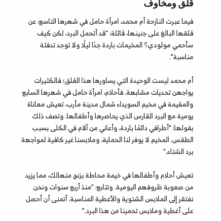
قلق ومخاوف
فيما عبرت النازحة أم محمد، امرأة حامل في شهرها التاسع، عن
قلقها البالغ على جنينها، قائلة: "قد أتحمل البرد، لكن كيف
سأحمي مولودي؟ المخيمات باردة جدًا ليلًا ولا توجد تدفئة
مناسبة".
أم محمد ليست الوحيدة التي يساورها هذا القلق؛ فالكثيرات
يواجهن تحديات مشابهة. فأحلام، امرأة حامل في شهرها السابع
والمقيمة في مخيم السويداء شمال مدينة مأرب، تعيش معاناة
يومية مع البرد القارس الذي يحاصرها وأطفالها. وتصف ذلك
بقولها: "أطرافي دائمًا باردة، وأعاني من آلام في الكلى بسبب
الطقس. المخيم لا يوفر لنا الحماية، وملابسنا غير كافية لمواجهة
برد الشتاء."
تعيش أحلام وأطفالها في خيمة محاطة بزنج متهالك، مما يزيد
من صعوبة ظروفهم اليومية. وتتابع: "منذ أربع سنوات ونحن
نفتقر إلى الملابس الشتوية والأغطية المناسبة. أتمنى أن أحصل
على أغطية وملابس تحمينا من هذا البرد."