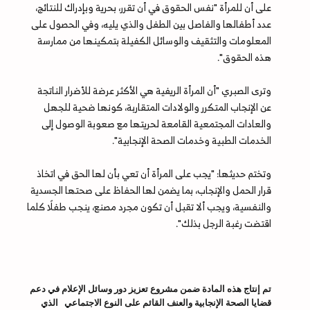
على أن للمرأة "نفس الحقوق في أن تقرر، بحرية وبإدراك للنتائج،
عدد أطفالها والفاصل بين الطفل والذي يليه، وفي الحصول على
المعلومات والتثقيف والوسائل الكفيلة بتمكينها من ممارسة
هذه الحقوق".
وترى الصبري "أن المرأة الريفية هي الأكثر عرضة للأضرار الناتجة
عن الإنجاب المتكرر والولادات المتقاربة، كونها ضحية للجهل
والعادات المجتمعية القامعة لحريتها مع صعوبة الوصول إلى
الخدمات الطبية وخدمات الصحة الإنجابية".
وتختم حديثها: "يجب على المرأة أن تعي بأن لها الحق في اتخاذ
قرار الحمل والإنجاب، بما يضمن لها الحفاظ على صحتها الجسدية
والنفسية، ويجب ألا تقبل أن تكون مجرد مصنع، ينجب طفلًا كلما
اقتضت رغبة الرجل بذلك".
تم إنتاج هذه المادة ضمن مشروع تعزيز دور وسائل الإعلام في دعم
قضايا الصحة الإنجابية والعنف القائم على النوع الاجتماعي الذي