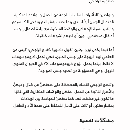
دكتورة الراجحي.
وتواصل: "التأثيرات السلبية الناجمة عن الحمل والولادة المتكررة
قد تطال الجنين أيضًا، الذي ربما يصاب بفقر الدم ونقص الكالسيوم
وارتفاع نسبة الإجهاض والولادة المبكرة، مع زيادة احتمال إنجاب
أطفال منخفضي الوزن أو لديهم تشوهات خلقية".
أما فيما يخص نوع الجنين، تقول دكتورة كفاح الراجحي: "ليس من
العلمي لوم الزوجة على جنس الجنين، فهي تحمل كروموسومات
X فقط، بينما يحمل الزوج كروموسومات YX في الحيوان المنوي
للرجل، وهي المسؤولة عن تحديد جنس المولود".
وتنصح الراجحي النساء بالمحافظة على صحتهنَّ من خلال وعيهنَّ
بالأضرار الناتجة عن الحمل المتكرر والولادات المتقاربة، التي غالبًا
ما تكون غير مخطط لها. كما دعتهنّ للمباعدة بين الولادات
بمقدار سنتين أو ثلاث على الأقل للحفاظ على صحة الأم والطفل.
مشكلات نفسية