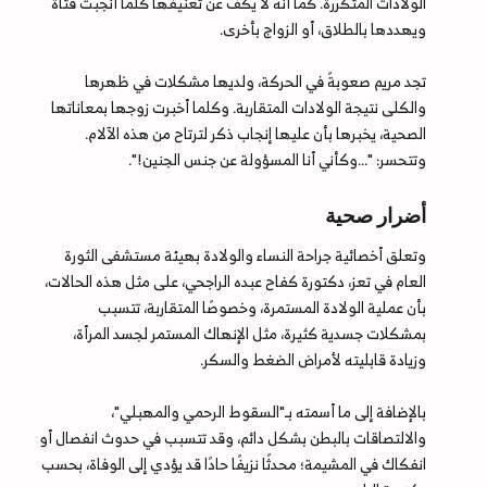
الولادات المتكررة. كما أنه لا يكف عن تعنيفها كلما أنجبت فتاةً
ويهددها بالطلاق، أو الزواج بأخرى.
تجد مريم صعوبةً في الحركة، ولديها مشكلات في ظهرها
والكلى نتيجة الولادات المتقاربة. وكلما أخبرت زوجها بمعاناتها
الصحية، يخبرها بأن عليها إنجاب ذكر لترتاح من هذه الآلام.
وتتحسر: "...وكأني أنا المسؤولة عن جنس الجنين!".
أضرار صحية
وتعلق أخصائية جراحة النساء والولادة بهيئة مستشفى الثورة
العام في تعز، دكتورة كفاح عبده الراجحي، على مثل هذه الحالات،
بأن عملية الولادة المستمرة، وخصوصًا المتقاربة، تتسبب
بمشكلات جسدية كثيرة، مثل الإنهاك المستمر لجسد المرأة،
وزيادة قابليته لأمراض الضغط والسكر.
بالإضافة إلى ما أسمته بـ"السقوط الرحمي والمهبلي"،
والالتصاقات بالبطن بشكل دائم، وقد تتسبب في حدوث انفصال أو
انفكاك في المشيمة؛ محدثًا نزيفًا حادًا قد يؤدي إلى الوفاة، بحسب