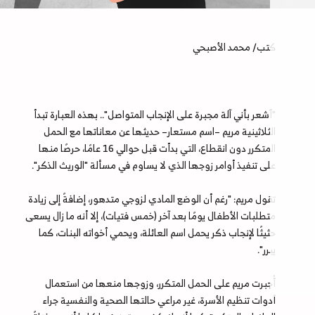
كتب/ محمد الأصبحي
"أشعر بأني آلة مجبرة على الإنجاب المتواصل".. بهذه العبارة تبدأ
الثلاثينية مريم –اسم مستعار– حديثها عن معاناتها مع الحمل
المتكرر دون انقطاع، التي بدأت قبل حوالي 16 عامًا، حرصًا منها
على تنفيذ أوامر زوجها الذي لا يساوم في مسألة "الوريث الذكر".
تقول مريم: "رغم أن الوضع المادي لزوجي متدهور، إضافةً إلى زيادة
متطلبات الأطفال يومًا بعد آخر (خمس فتيات)، إلا أنه ما زال يسعى
حثيثًا لإنجاب ذكر يحمل اسم العائلة، ويحمي أخواته البنات، كما
يبرر".
أُجبرت مريم على الحمل المتكرر، وزوجها منعها من استعمال
أدوات تنظيم الأسرة، غير مراعي حالتها الصحية والنفسية جراء