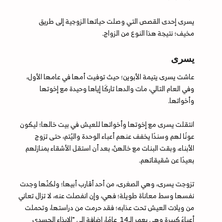
يسرى إحدى القصص التي وصلت حياتها الزوجية إلى طريق
مخيف؛ نتيجة هذا النوع من الزواج.
يسرى
عاشت يسرى يتيمة الأبوين؛ حيث توفيت أمها في عامها الأول،
وفي العام التالي، مات والدها تاركَا إياها وحيدة مع إخوتها
وأخواتها.
انتقلت يسرى مع إخوتها وأخواتها للعيش في بيت خالها؛ ليكون
عونًا لهم وسندًا يخفف عنهم أعباء الوحدة واليُتم، حتى تزوج
الأبناء، وبقت البنات مع خالهنّ، بعد أن استقل الأشقاء بمنازلهم
بعيدًا عن شقيقاتهم.
تزوجت يسرى، وهي الصغرى، من أحد أقارب أبيها؛ ولكنّها وجدت
نفسها وسط معاناة طويلة؛ فهي، وإن انفصلت عنه، لا تزال تعاني
من ويلات العيش تحت عذابه؛ فقد حرمت من دراستها، وتحملت
أعباءً كبيرة وهي بعمر الـ14 عامًا، إضافة إلى "الإيذاء الجسدي