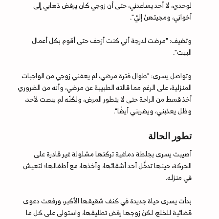
لوحدي، لا أحد يساعدني، حتى أن زوجي كان يرفض ذهابي إلى
أخواتي، ومجيئهنّ إليَّ".
وتضيف: "مرضت لدرجة أني كنت أزحف حتى أقوم بكل أعمال
البيت".
وتواصل يسرى: "طوال فترة مرضي، لم يعفني زوجي من الواجبات
المنزلية، على الرغم مما قالته الطبيبة عن مرضي، وأنه من الضروري
أخذ قسط من الراحة حتى لا يتطور المرض، ولكنّه لم ينصت لأحد،
وظل يعذبني، ويضربني أيضًا".
تطور الحالة
أصيبت يسرى بجلطة دماغية تركتها مشلولة غير قادرة على
الحركة، حينها تدخَّل أحد أشقائها، وأخذها، مع أطفالها؛ لتعيش
في منزله.
بدأت يسرى حياة جديدة في كنف شقيقها الأكبر، ورفعت دعوى
قضائية للخلع، لكنّ زوجها رفض تطليقها، واستولى على كل ما