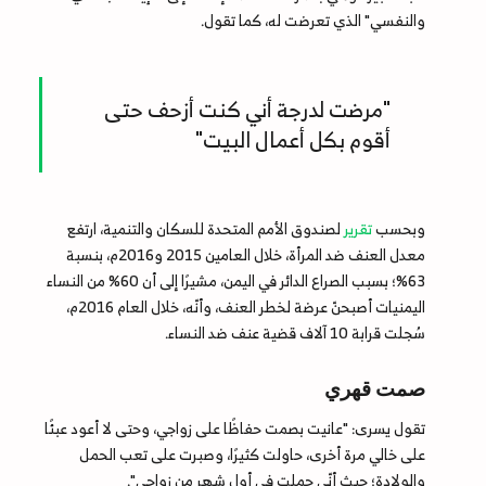
والنفسي" الذي تعرضت له، كما تقول.
"مرضت لدرجة أني كنت أزحف حتى
أقوم بكل أعمال البيت"
وبحسب
تقرير
لصندوق الأمم المتحدة للسكان والتنمية، ارتفع
معدل العنف ضد المرأة، خلال العامين 2015 و2016م، بنسبة
63%؛ بسبب الصراع الدائر في اليمن، مشيرًا إلى أن 60% من النساء
اليمنيات أصبحنّ عرضة لخطر العنف، وأنّه، خلال العام 2016م،
سُجلت قرابة 10 آلاف قضية عنف ضد النساء.
صمت قهري
تقول يسرى: "عانيت بصمت حفاظًا على زواجي، وحتى لا أعود عبئًا
على خالي مرة أخرى، حاولت كثيرًا، وصبرت على تعب الحمل
والولادة؛ حيث أنّي حملت في أول شهر من زواجي".