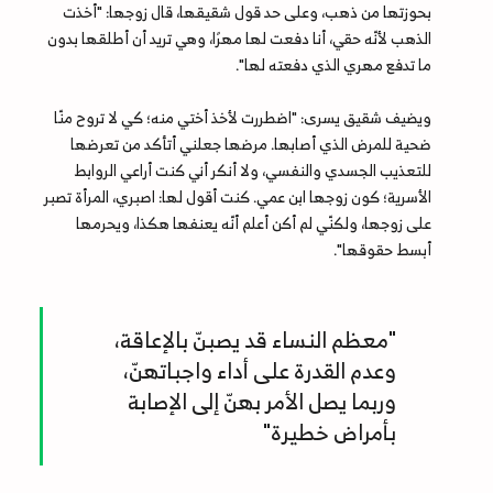
بحوزتها من ذهب، وعلى حد قول شقيقها، قال زوجها: "أخذت
الذهب لأنّه حقي، أنا دفعت لها مهرًا، وهي تريد أن أطلقها بدون
ما تدفع مهري الذي دفعته لها".
ويضيف شقيق يسرى: "اضطررت لأخذ أختي منه؛ كي لا تروح منّا
ضحية للمرض الذي أصابها. مرضها جعلني أتأكد من تعرضها
للتعذيب الجسدي والنفسي، ولا أنكر أني كنت أراعي الروابط
الأسرية؛ كون زوجها ابن عمي. كنت أقول لها: اصبري، المرأة تصبر
على زوجها، ولكنّي لم أكن أعلم أنّه يعنفها هكذا، ويحرمها
أبسط حقوقها".
"معظم النساء قد يصبنّ بالإعاقة،
وعدم القدرة على أداء واجباتهنّ،
وربما يصل الأمر بهنّ إلى الإصابة
بأمراض خطيرة"