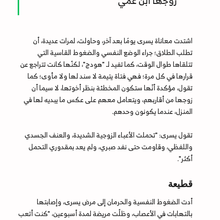
زوجها ابن عمي"
اشتدت معاناة يسرى يومًا بعد آخر، وحاولت، لمرات عديدة، أن
تطلب الطلاق؛ جراء الوضع النفسي والضغوط القاسية التي
تتلقاها طوال الوقت، كما تفيد لـ "هودج"، لكنّها كانت تتراجع عن
قرارها في كل مرة؛ فهي فتاة يتيمة لا سند لها ولا مأوى؛ كما
تقول، مؤكدة أنّها ستكون المخطئة بنظر أخوتها، لا سيما أن
زوجها من أقاربهم، ويتعامل معهم على عكس ما يبديه لها في
المنزل، عندما يكونون وحدهم.
تقول يسرى: "تحملت الأعباء الزوجية الشديدة، والعنف الجسدي
واللفظي، وقاومت حتى نفد صبري، ولم يعد بمقدوري التحمل
أكثر".
قطيعة
أدت الضغوط النفسية والحرمان إلى مرض يسرى، وإصابتها
بالتهابات في الأعصاب، وظلّت مريضة لمدة أسبوعين، "كنت أتعب