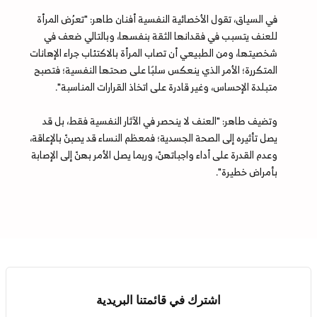
في السياق، تقول الأخصائية النفسية أفنان طاهر: "تعرُض المرأة
للعنف يتسبب في فقدانها الثقة بنفسها، وبالتالي ضعف في
شخصيتها، ومن الطبيعي أن تصاب المرأة بالاكتئاب جراء الإهانات
المتكررة؛ الأمر الذي ينعكس سلبًا على صحتها النفسية؛ فتصبح
متبلدة الإحساس، وغير قادرة على اتخاذ القرارات المناسبة".
وتضيف طاهر: "العنف لا ينحصر في الآثار النفسية فقط، بل قد
يصل تأثيره إلى الصحة الجسدية؛ فمعظم النساء قد يصبنّ بالإعاقة،
وعدم القدرة على أداء واجباتهنّ، وربما يصل الأمر بهنّ إلى الإصابة
بأمراض خطيرة".
اشترك في قائمتنا البريدية