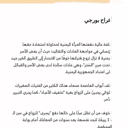
أفراح بورجي
كلفة عالية دفعتها المرأة اليمنية لمحاولة استعادة حقها
الإنساني في مواجهة العادات والتقاليد؛ حيث أن بعض الأسر
اليمنية لا تزال تزوج فتياتها خوفًا من الانحدار إلى الطريق الغير جيد،
وتحت مبرر "السَتر"، وهي عادات سائدة لدى بعض الأسر والقبائل
على امتداد الجمهورية اليمنية.
خلف أبواب العاصمة صنعاء، هناك الكثير من الفتيات الصغيرات
اللواتي يجبرنّ على الزواج بغية "تخفيف الأعباء"، كما يجري التبرير
للأمر.
الخوف من أن تظل عبئًا على خالها دفع "يسرى" للزواج في سن الـ
14 ربيعًا، لتجد نفسها، بعد سنوات من المعاناة، أمام بوابة
المحكمة.