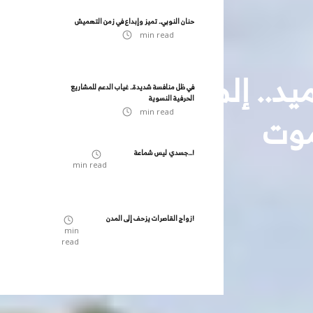
حنان النوبي.. تميز وإبداع في زمن التهميش
min read
يد.. إلهام التغيير رغم ال
في ظل منافسة شديدة.. غياب الدعم للمشاريع
الحرفية النسوية
وت
min read
جسدي ليس شماعة...!
min read
زواج القاصرات يزحف إلى المدن!
min
read