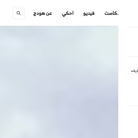
ك
بودكاست
فيديو
احكي
عن هودج
ريات