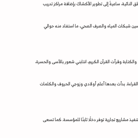
لنائية، ساعيةً إلى تطوير الأكشاك بإضافة مراكز تدريب
ت، قدمنا خدمات مياه شرب نظيفة وغسل المخيمات بمعدل 2000 لتر يوميًا، مع تحسين شبكات المياه والصرف الصحي، ما استفاد منه حوالي
الكتابة وقرأت القرآن الكريم، انتابني شعور بالأسى والحسرة،
قراءة. بدأت بعدها أعلم أولادي وزوجي الحروف والكلمات
ذ مشاريع تجارية توفر دخلًا ثابتًا للمؤسسة. كما تسعى