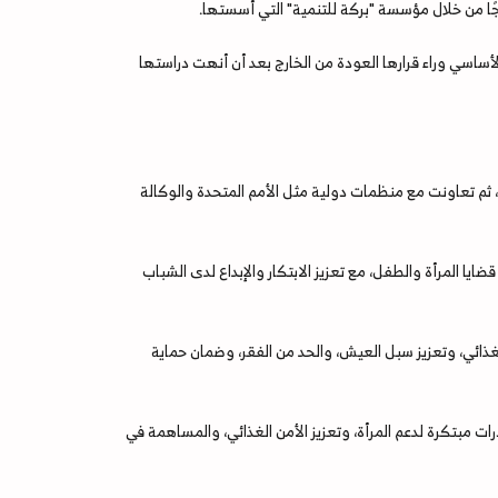
جًا من خلال مؤسسة "بركة للتنمية" التي أسستها.
ساسي وراء قرارها العودة من الخارج بعد أن أنهت دراستها
ثم تعاونت مع منظمات دولية مثل الأمم المتحدة والوكالة
قي إلى تأسيس "مؤسسة بركة للتنمية" عام 2018. ركزت المؤسسة على قضايا المرأة والطفل، مع تعزيز الابتكار والإبداع لدى الشباب
ذائي، وتعزيز سبل العيش، والحد من الفقر، وضمان حماية
ات مبتكرة لدعم المرأة، وتعزيز الأمن الغذائي، والمساهمة في