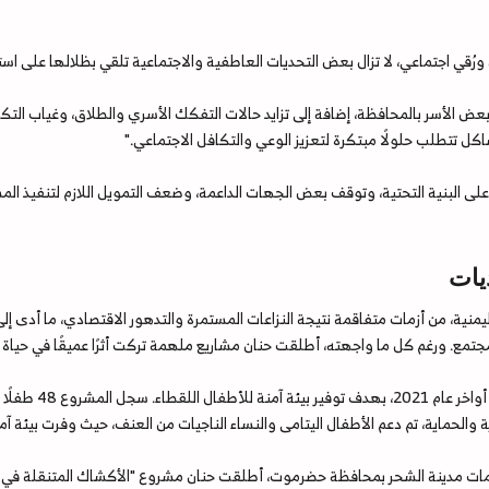
ورُقي اجتماعي، لا تزال بعض التحديات العاطفية والاجتماعية تلقي بظلالها على استق
عض الأسر بالمحافظة، إضافة إلى تزايد حالات التفكك الأسري والطلاق، وغياب التك
كل تتطلب حلولًا مبتكرة لتعزيز الوعي والتكافل الاجتماعي."
رب على البنية التحتية، وتوقف بعض الجهات الداعمة، وضعف التمويل اللازم لتنفيذ الم
يات
ية، من أزمات متفاقمة نتيجة النزاعات المستمرة والتدهور الاقتصادي، ما أدى إلى
جتمع. ورغم كل ما واجهته، أطلقت حنان مشاريع ملهمة تركت أثرًا عميقًا في حياة ا
أبرز هذه المشاريع
ماية، تم دعم الأطفال اليتامى والنساء الناجيات من العنف، حيث وفرت بيئة آمنة لـ 3000 مس