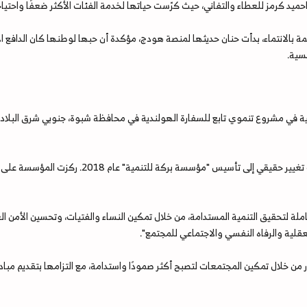
ميد كرمز للعطاء والتفاني، حيث كرّست حياتها لخدمة الفئات الأكثر ضعفًا واحتيا
بالانتماء، بدأت حنان حديثها لمنصة هودج، مؤكدة أن حبها لوطنها كان الدافع الأ
سية.
 في مشروع تنموي تابع للسفارة الهولندية في محافظة شبوة، جنوبي شرق البلاد، 
ومع مرور الوقت، دفعها طموحها لإحداث تغيير حقي
ة لتحقيق التنمية المستدامة، من خلال تمكين النساء والفتيات، وتحسين الأمن الغ
لعقلية والرفاه النفسي والاجتماعي للمجتمع".
من خلال تمكين المجتمعات لتصبح أكثر صمودًا واستدامة، مع التزامها بتقديم مبادر