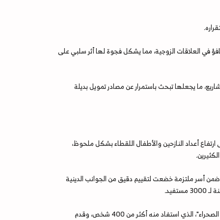
راره.
افؤ في العلاقات الزوجية، مما يشكل فجوة لها أثر سلبي على
شاريع، ما يجعلها تبحث باستمرار عن مصادر تمويل بديلة
 ارتفاع أعداد النازحين والأطفال اللقطاء بشكل ملحوظ،
لكثيرين.
 كان "الطفل المحضون"، أواخر عام 2021، بهدف توفير بيئة آمنة للأطفال اللقطاء. سجل المشروع 48 طفلًا ضمن أسر ملتزمة خضعت لتقييم دقيق من الجوانب الدينية
تفيد.
وفي استجابة لتزايد أعداد النازحين في مخيمات مدينة الشحر بمحافظة حضرموت، أطلقت حنان مشروع "الأكشاك المتنقلة في الصحراء"، الذي استفاد منه أكثر من 400 شخص، وقدم