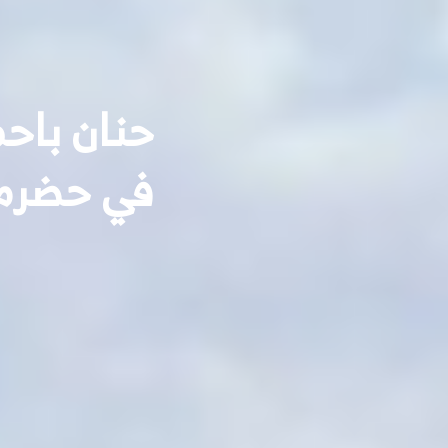
حنان باحم
في حضرم