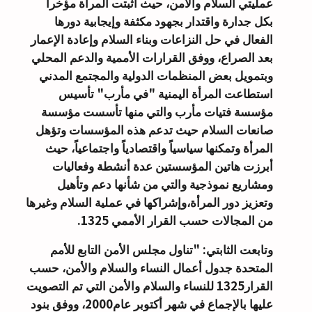
عمليتي السلام والأمن، حيث أثبتت المرأة مؤخراً
بكل جدارة واقتدار بجهود مكثفة وإيجابية دورها
الفعال في حل النزاعات وبناء السلام وإعادة الإعمار
بعد الصراع، ووفق القرارات الأممية والدعم المحلي
وبتمويل بعض المنظمات الدولية والمجتمع المدني
استطاعت المرأة اليمنية "في مأرب" تأسيس
مؤسسة فتيات مأرب والتي منها تأسست مؤسسة
صانعات السلام حيث تدعم هذه المؤسسات وتؤهل
المرأة وتمكنها سياسياً واقتصادياً واجتماعياً، حيث
أبرزت هاتين المؤسستين عدة أنشطة وفعاليات
ومشاريع نموذجية والتي من شأنها دعم وتأهيل
وتعزيز دور المرأة،وإشراكها في عملية السلام وغيرها
من المجالات حسب القرار الأممي 1325.
وتابعت الثابتي: "تناول مجلس الأمن التابع للأمم
المتحدة جدول أعمال النساء والسلام والأمن، حسب
القرار1325 للنساء والسلام والأمن التي تم التصويت
عليها بالإجماع في شهر أكتوبر عام2000، ووفق بنود