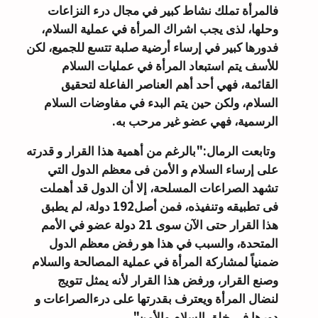
فالمرأة تملك نشاط كبير في مجال درء النزاعات
وحلها، لذى يجب اشراك المرأة في عملية السلام،
فدورها كبير في إرساء أرضية صلبة تتسع للجميع، لكن
للأسف يتم استبعاد المرأة في عمليات السلام
القائمة، فهي أحد أهم العناصر الفاعلة لتحقيق
السلام، ولكن حين يتم البدء في مفاوضات السلام
الرسمية، فهي عضو غير مرحب به.
وتابعت الرمال:"بالرغم من أهمية هذا القرار و قدرته
على إرساء السلام و الأمن فى معظم الدول التي
تشهد الصراعات المسلحة، إلا أن الدول قد أهملت
فى تطبيقه وتنفيذه، فمن أصل192 دولة، لم يطبق
هذا القرار حتى الآن سوى 21 دولة عضو في الأمم
المتحدة، والسبب في هذا هو رفض معظم الدول
ضمنياً لمشاركة المرأة في عملية المصالحة والسلام
وصنع القرار، ورفض هذا القرار لأنه يمثل تتويج
لنضال المرأة ويعترف بقدرتها على درءالصراعات و
دورها في خلق السلام والأمن".