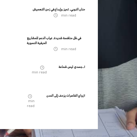
حنان النوبي.. تميز وإبداع في زمن التهميش
min read
في ظل منافسة شديدة.. غياب الدعم للمشاريع
الحرفية النسوية
min read
جسدي ليس شماعة...!
min read
زواج القاصرات يزحف إلى المدن!
min
read