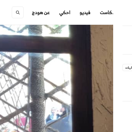
ك
بودكاست
فيديو
احكي
عن هودج
ريات