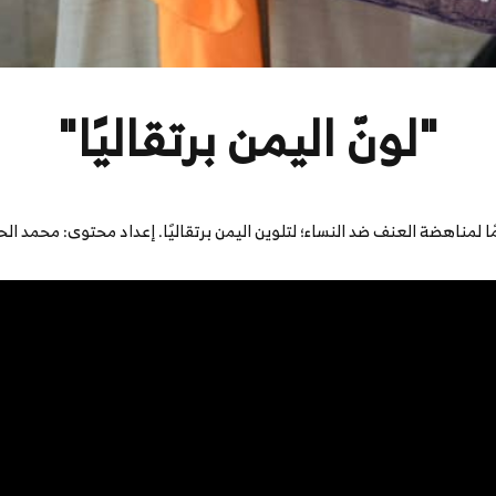
"لونّ اليمن برتقاليًا"