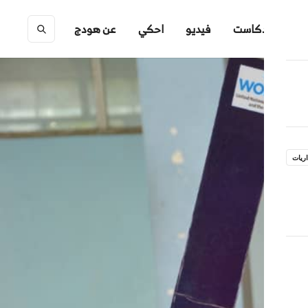
ك
بودكاست
فيديو
احكي
عن هودج
ريات