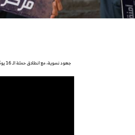
جهود نسوية، مع انطلاق حملة الـ 16 يومًا لمناهضة العنف ضد النساء؛ لتلوين اليمن برتقاليًا. إعداد محتوى: محمد الحريبي