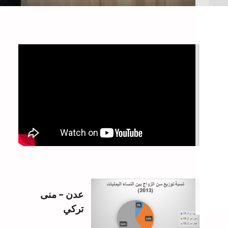
عدن – منى
تركي