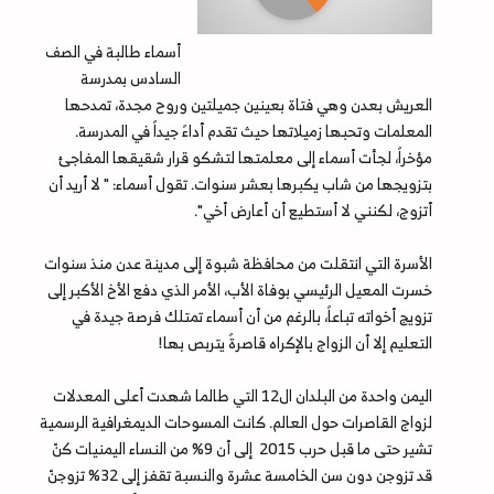
أسماء طالبة في الصف
السادس بمدرسة
العريش بعدن وهي فتاة بعينين جميلتين وروح مجدة، تمدحها
المعلمات وتحبها زميلاتها حيث تقدم أداءً جيداً في المدرسة.
مؤخراً، لجأت أسماء إلى معلمتها لتشكو قرار شقيقها المفاجئ
بتزويجها من شاب يكبرها بعشر سنوات. تقول أسماء: " لا أريد أن
أتزوج، لكنني لا أستطيع أن أعارض أخي".
الأسرة التي انتقلت من محافظة شبوة إلى مدينة عدن منذ سنوات
خسرت المعيل الرئيسي بوفاة الأب، الأمر الذي دفع الأخ الأكبر إلى
تزويج أخواته تباعاً، بالرغم من أن أسماء تمتلك فرصة جيدة في
التعليم إلا أن الزواج بالإكراه قاصرةً يتربص بها!
اليمن واحدة من البلدان ال12 التي طالما شهدت أعلى المعدلات
لزواج القاصرات حول العالم. كانت المسوحات الديمغرافية الرسمية
تشير حتى ما قبل حرب 2015 إلى أن 9% من النساء اليمنيات كنّ
قد تزوجن دون سن الخامسة عشرة والنسبة تقفز إلى 32% تزوجنّ