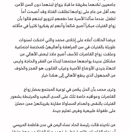
جامعيين لكنهما بطريقة ما قبلا بزواج ابنتهما دون السن الآمن،
بعد أقل من عام على زواجها تطلقت الفتاة وقد أصبحت أماً
لطفل. عندما سألنا الأسرة عما دفعهم لتزويج ابنتهم قالوا بأن
زواج الفتيات مبكراً أصبح شائعاً وأنهم لم يفكروا كثيراً في مآلاته.
عرضنا الحالات أعلاه على إخلاص محمد والتي احتكت لسنوات
طويلة بالفتيات في سن المراهقة وأهاليهنّ كمختصة اجتماعية
وعلقت: زواج القاصرات للأسف أصبح ملاذ لبعض الأهالي من
مشاكل عديدة يواجهها مجتمعنا ابتداءً من الفقر والحاجة وليس
انتهاءً بتردي الأوضاع الأمنية وغياب القانون، هو العجز والخوف
من المجهول الذي يدفع الأهالي إلى هكذا خيار.
وترى محمد بأن الحل يكمن في توعية المجتمع بمضار زواج
القاصرات وعواقبه خاصة تلك على المدى البعيد والمرتبطة بشعور
الفتيات بالنقص وانعدام المساواة مقارنة بقريناتهنّ ممن حصلنَ
على طفولة طبيعية وفرص تعليم جيدة.
من ناحيته قالت رئيسة اتحاد نساء اليمن في عدن فاطمة المريسي
أن زواج القاصرات ظاهرة خطيرة، تهدد حياة الفتاة من جهة وتنقل