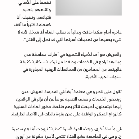
تضغط على الأهالي
وتقنعهم بتعليم
فتياتهم، وتضيف: أنا
كمعلمة كثيراً ما أقف
عاجزة أمام هكذا حالات وغالباً ما تطلب الفتاة ألا نتدخل لأنه لا
شيء يحميها من تهديدات أسرتها التي قد تصل إلى القتل".
والعريش هو أحد الأحياء الشعبية في أطراف محافظة عدن
ويشهد تراجع في الخدمات وضغط من تركيبة سكانية كثيفة
غالبيتها من المهاجرين من المحافظات الريفية المجاورة في
سنوات الحرب الأخيرة.
تقول منى ناصر وهي معلمة أيضاً في المدرسة العريش: عدن
وبتدهور الخدمات وضعف التنمية عوضاً عن أن تؤثر في الوافدين
إليها فيتمدنون، أصبحت تتأثر بهم فنلحظ حضور العادات السلبية
كالزواج المبكر والوافدة على عدن بقوة بالذات في الأحياء الطرفية.
في مأساة أخرى، وهذه المرة لأسرة "عدنية" تزوجت أبنتهم سميرة
ح. وهي في الخامسة عشر، الفتاة تنتمي لأسرة مكونة من أبوين