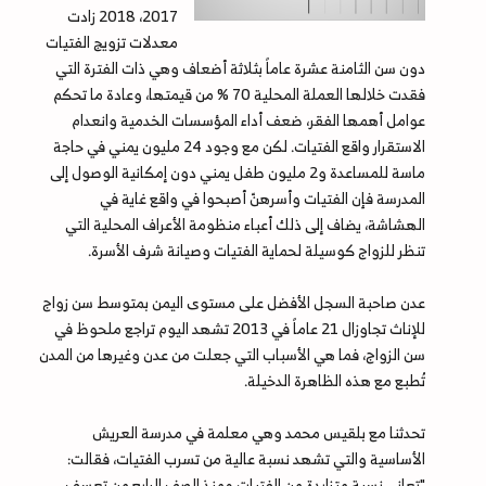
2017، 2018 زادت
معدلات تزويج الفتيات
دون سن الثامنة عشرة عاماً بثلاثة أضعاف وهي ذات الفترة التي
فقدت خلالها العملة المحلية 70 % من قيمتها، وعادة ما تحكم
عوامل أهمها الفقر، ضعف أداء المؤسسات الخدمية وانعدام
الاستقرار واقع الفتيات. لكن مع وجود 24 مليون يمني في حاجة
ماسة للمساعدة و2 مليون طفل يمني دون إمكانية الوصول إلى
المدرسة فإن الفتيات وأسرهنّ أصبحوا في واقع غاية في
الهشاشة، يضاف إلى ذلك أعباء منظومة الأعراف المحلية التي
تنظر للزواج كوسيلة لحماية الفتيات وصيانة شرف الأسرة.
عدن صاحبة السجل الأفضل على مستوى اليمن بمتوسط سن زواج
للإناث تجاوزال 21 عاماً في 2013 تشهد اليوم تراجع ملحوظ في
سن الزواج، فما هي الأسباب التي جعلت من عدن وغيرها من المدن
تُطبع مع هذه الظاهرة الدخيلة.
تحدثنا مع بلقيس محمد وهي معلمة في مدرسة العريش
الأساسية والتي تشهد نسبة عالية من تسرب الفتيات، فقالت:
"تعاني نسبة متزايدة من الفتيات ومنذ الصف الرابع من تعسف