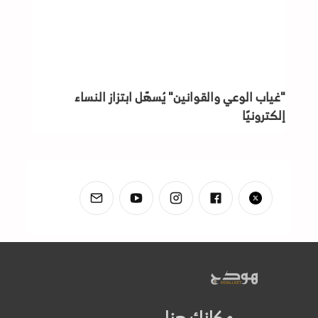
"غياب الوعي والقوانين" يُسهّل ابتزاز النساء
إلكترونيًا
مكانكِ هنا