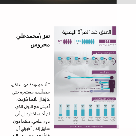
تعز \محمدعلي
محروس
" أنا موءودة من الداخل،
مهشّمة، مستمرة حتى
لا يُقال بأنها هُزمت..
أعيش مع الرجل الذي
لم أحبه، اختاره لي أبي
دون علمي، هكذا دون
سابق إنذار، أخبرني أن
فلانًا هو زوجي، جاء إليه