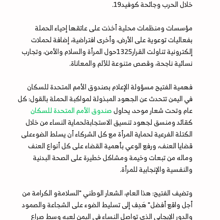
خلال الحرب وجائحة كوفيد19.
مؤسسات ومنظمات محلية أخذت على عاتقها إحياء الحملة
بفعاليات توعوية على الأرض، وأخرى افتراضية، إضافة لحملات
إلكترونية تناولت القرار1325حول المرأة والسلام والأمن، وتجارب
نسائية ناجحة، وقصص متنوعة للألم والمعاناة.
فهمية الفتيح مسؤولة الإعلام بصندوق الأمم المتحدة للسكان
في اليمن تتحدث عن الجهود المبذولة لمواكبة الحملة بالقول: كل
عام وتحت شعار موحد، يحاول
صندوق الأمم المتحدة للسكان
كقائد ومنسق لجهود تنسيق الاستجابةلحماية النساء من خلال
الكتلة الفرعية لحماية المرأة مع كل الشركاء أن يسلط الضوءعلى
قضايا العنف، ورفع الوعي بأهمية القضاء على كل أنواع العنف
وماله من تبعات وخيمة ومشاكل خطيرة على الصحة البدنية
والنفسية والإنجابية للمرأة.
وتضيف الفتيح: هذا العام، الشعار الوطني "السلامةو الكرامة من
أجل واقع أفضل" هَدِف إلى تسليط الضوء على الشجاعة والصمود
والدور الإيجابي الذي تواصل النساء في اليمن لعبه وسط صراع