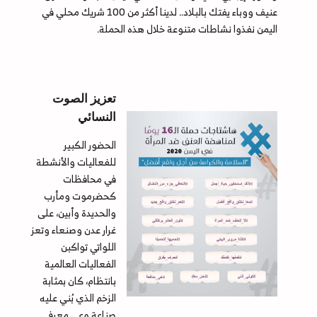
عنيف ووباء يفتك بالبلاد.. لدينا أكثر من 100 شريك محلي في
اليمن نفذوا نشاطات متنوعة خلال هذه الحملة.
تعزيز الصوت
النسائي
الحضور الكبير
للفعاليات والأنشطة
في محافظات
كحضرموت ومأرب
والحديدة وأبين، على
غرار عدن وصنعاء وتعز
اللواتي تواكبن
الفعاليات العالمية
بانتظام، كان بمثابة
الزخم الذي بُني عليه
صناعة وعي معرفي