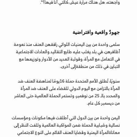
واجهته، هل هناك مرارة عيش كالتي أنا فيها؟".
جهودٌ واقعية وافتراضية
سلمى واحدة من بين اليمنيات اللواتي رافقهن العنف منذ نعومة
أظافرهن، في بلد يغلب عليه طابع التقاليد والعادات الاجتماعية
في التعامل مع المرأة، وقولبة العديد من الأدوار وتوزيعها مع
التباين في ذلك من منطقةإلى أخرى.
سنويًا، تُطلق الأمم المتحدة حملة 16يومًا لمناهضة العنف ضد
المرأة بالتزامن مع اليوم الدولي للقضاء على العنف ضد المرأة
والمحدد بالـ 25 من نوفمبر، وتستمر الحملة العالمية حتى العاشر
من ديسمبر كل عام.
اليمن واحدة من بين الدول التي أطلقت فيها مكونات ومؤسسات
نسائية وشبابية الحملة ضمن المواكبة العالمية وللفت النظر إلى
معاناةالمرأة اليمنية وقضايا العنف القائم على النوع الاجتماعي