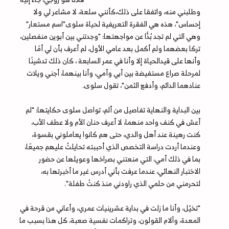
وطلبني منه، واتفقا على ذلك،كأنني سلعة، لا مشاعر لي ولا
إحساس"، هذه هي الفقرة التعريفية لحياة سلوى"اسم مستعار"
وهي التي لم تجد بُدًّا عن مواجهتها: "وجدتني بين أبوين منفصلين،
تركا بعضهما ولم أكمل بعد عامي الأول، لم أعرف بأن لي أمًا
وأنها على قيدالحياة إلا وأنا في عمر السابعة ، كان ذلك تدشينًا
لمرحلة صراع مستفيضة بين أبي وأمي، وأنا بينهما، أجني ويلات
عنادهما الدائم، وأدفع الثمن"، تقول سلوى.
بين البداية والنهاية تفاصيل من ألم، تواصل سلوى حكايتها: "لم
أعش في كنف واحد منهما، لا أعرف حنان الأم ولا عطف الأب،
كنت رهينة عند أهل والدي، حتى هم كانوا يعاملوني بقسوة،
وعندما أردت دراسة التخصص الذي أحببته تحايلتُ عليهم جميعًا،
بما في ذلك أمي، التي منعتني بصراخها وعويلها عن حضور
الاختبار النهائي، عندما عرفت بأني أدرس غير ما أخبرتها به،
لتحرمني من حلمي الذي راودني منذ كنتُ طفلة".
"تخيّل، وأنا ما زلت في بداية عشرينيات عمري، وأعاني من قرحة في
المعدة، وآلام القولون، وتراكمات نفسية صعبة، كل هذا بسبب ما