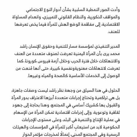
وأدت الصور النمطية السلبية بشأن أدوار النوع الاجتماعي
والمواقف الذكورية، والنظام القانوني التمييزي، وانعدام المساواة
الاقتصادية، إلى مفاقمة الوضع الهش للمرأة فيما يخص تعرضها
للعنف.
المدير التنفيذي لمؤسسة مسار للتنمية وحقوق الإنسان راشد
محمد يرى بأن المرأة اليمنية تعرضت لصنوف متعددة من العنف
والانتهاكات خلال فترة الحرب وخلال أزمة فيروس كورونا، كما
تعرضت لانتهاكات معنويةونفسية كبيرة، حتى أنها مُنعت من
الوصول إلى الخدمات الأساسية كالصحة والمياه وغيرها.
الحلول في هذا السياق من وجهة نظر راشد ليست وصفات جاهزة،
بل هي تراكمية وتحتاج إجراءات متعددة أبرزها الاعتراف بدور المرأة
والقبول بها كشريك أساسي في المجتمع، وهذا بحاجة إلى جهود
ثقافية وتوعوية، وإلى إجراءات اقتصادية تمكن المرأة من الإسهام
في عملية الإنتاج والتنمية في البلد، وعلى مستوى الإجراءات
الحكومية لابد من استيعابٍ أكبر للمرأة في المؤسسات والهيئات
الرسمية وفي المجتمع المدني، إعمالًا لمخرجات مؤتمر الحوار