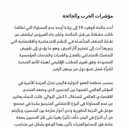
مؤشرات الحرب والجائحة
أدت جائحة كوفيد-19 إلى زيادة أوجه عدم المساواة التي لطالما
كانت مشكلةً من قبل الجائحة، ولكن جاء الفيروس ليكشف عن
نقـاط الضـعف المتأصـلة فـي النظـم الاجتـماعـية والاقتصادية التي
بدورها أدت إلى تضخيم آثار المرض، وهو ما يؤدي إلى تقويض
التماسك الاجتمـاعي بالفعـل والقدرات والخدمات المؤسسية
المحدودة، وفق تقييم للمكتب الإقليمي لهيئة الأمم المتحدة
للمرأة شمل تسع دول من بينهن اليمن.
بحسب منظمة العفو الدولية فاليمن تحتل المرتبة الأخيرة في
المؤشر العالمي للفجوة بين الجنسين الذي وضعه المنتدى
الاقتصادي العالمي للسنةالـــ 13على التوالي، ظلت النساء يعانين
من عدم المساواة في النوع الاجتماعي المترسخ بشدة في مجتمع
موغل في النزعة الذكورية وذي أدوار صارمة بين الجنسين، وبالرغم
من أن النزاع في اليمن خلَّف تأثيرًا رهيبًا على كل المدنيين بصفة
عامة، فإن النساءوالفتيات تأثرن بهذا الوضع بشكل غير متناسب.