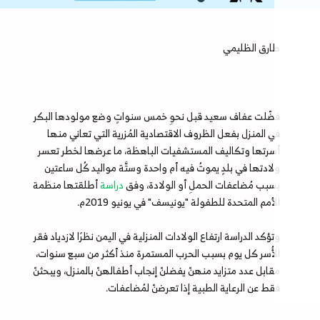
طارق الظليمي
فضّلت عفاف سعيد قبل نحوِ خمس سنواتٍ وضع مولودها البكر
في المنزل بفعل الظروف الاقتصادية المُزرية التي تعاني منها
أسرتها وتكاليف المستشفيات الباهظة، ما عرضها لخطر تعسر
ولادتها في بلدٍ يموتُ فيه أم واحدة وستَّة مواليد كُل ساعتين
بسبب مُضاعفات الحملِ أو الولادة، وفق
دراسة
أطلقتها منظمة
الأمم المتحدة للطفولة "يونيسف" في يونيو 2019م.
وتؤكد الدراسة ارتفاع الولادات المنزلية في اليمن نظرًا لازدياد فقر
الأُسر كل يوم بسبب الحرب المستمرة منذ أكثر من سبع سنوات،
مقابل عدد متزايد منهنّ يفضلنّ إنجاب أطفالهنّ بالمنزل، ويبحثنّ
فقط عن الرعاية الطبية إذا تعرضنّ لمُضاعفات.