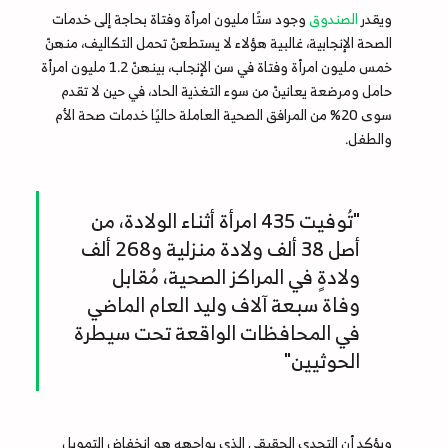
ويقدر
الصندوق
وجود ستًا مليون امرأة وفتاة بحاجة إلى خدمات
الصحة الإنجابية، غالبية هؤلاء لا يستطعنّ تحمل التكاليف، منهنّ
خمس مليون امرأة وفتاة في سن الإنجاب، بينهنّ 1.2 مليون امرأة
حامل ومرضعة يعانينّ من سوء التغذية الحاد، في حين لا تقدم
سوى 20% من المرافق الصحية العاملة حاليًا خدمات صحة الأم
والطفل.
"تُوفيت 435 امرأة أثناء الولادة، من
أصل 38 ألف ولادة منزلية و268 ألف
ولادةٍ في المراكز الصحية، مُقابل
وفاة سبعة آلاف وليد العام الماضي
في المحافظات الواقعة تحت سيطرة
الحوثيين"
ويؤكد أن التحدي الحقيقي الذي يواجهه هو انخفاض التمويل