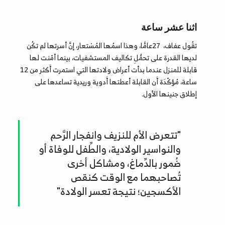
اثنا عشر ساعة
تقُول عفاف، 27عامًّا، وهذا اسمُها المُسْتعار، إنَّ أسرتها لم تكُن
لديها القدرة على تحمُّلِ تكاليف المستشفيات، بينما أمّنت لها
قابلة للمنزل عندما بدأت أعراض ولادتها التي استمرت أَكثر من 12
ساعة، مُؤكّدَة أَن القابلة أعطتها أَدوية وريدية تساعدها على
إطلاق جنينها الأول.
"تتعرض الأم للنزيف وانفجار الرَّحم
والنواسير الولادية، والطِّفل للوفاة أو
ضُمور بالدِّماغ، ومشاكل أخرى
تُصاحبهما مع الوقت كنقص
الأكسجين؛ نتيجة تعسر الولادة"