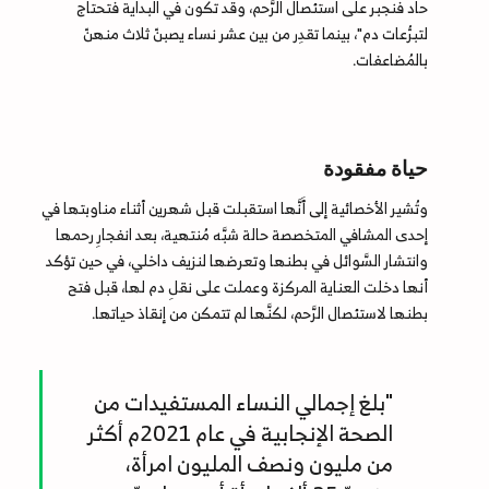
حاد فنجبر على استئصال الرَّحم، وقد تكون في البداية فتحتاج
لتبرُّعات دم"، بينما تقدِر من بين عشر نساء يصبنّ ثلاث منهنّ
بالمُضاعفات.
حياة مفقودة
وتُشير الأخصائية إلى أَنَّها استقبلت قبل شهرين أثناء مناوبتها في
إحدى المشافي المتخصصة حالة شبَّه مُنتهية، بعد انفجارِ رحمها
وانتشار السَّوائل في بطنها وتعرضها لنزيف داخلي، في حين تؤكد
أنها دخلت العناية المركزة وعملت على نقلِ دم لها، قبل فتح
بطنها لاستئصال الرَّحم، لكنَّها لم تتمكن من إنقاذ حياتها.
"بلغ إجمالي النساء المستفيدات من
الصحة الإنجابية في عام 2021م أكثر
من مليون ونصف المليون امرأة،