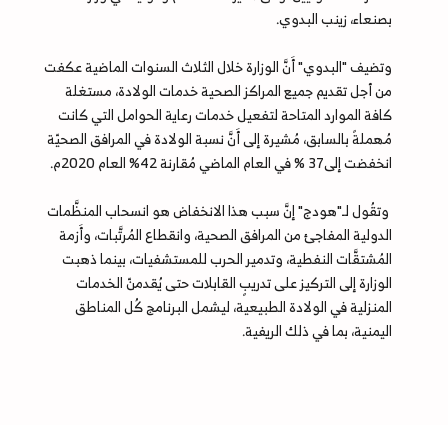
بصنعاء، زينب البدوي.
وتضيف "البدوي" أَنَّ الوزارة خلال الثلاث السنوات الماضية عكفت
من أجل تقديم جميع المراكز الصحية خدمات الولادة، مستغلة
كافة الموارد المتاحة لتفعيل خدمات رعاية الحوامل التي كانت
مُهملةً بالسابق، مُشيرة إلى أَنَّ نسبة الولادة في المرافق الصحيّة
انخفضت إلى37 % في العام الماضي مُقارنة 42% العام 2020م.
وتقُول لـ"هودج" إنَّ سبب هذا الانخفاض هو انسحاب المنظَّمات
الدولية المفاجئ من المرافق الصحية، وانقطاع المُرتَّبات، وأَزمة
المُشتقَّات النفطية، وتدمير الحرب للمستشفيات، بينما ذهبت
الوزارة إلى التركيز على تدريبٍ القابلات حتى يُقدمنّ الخدمات
المنزلية في الولادة الطبيعية، ليشمل البرنامج كُل المناطق
اليمنية، بما في ذلك الريفية.