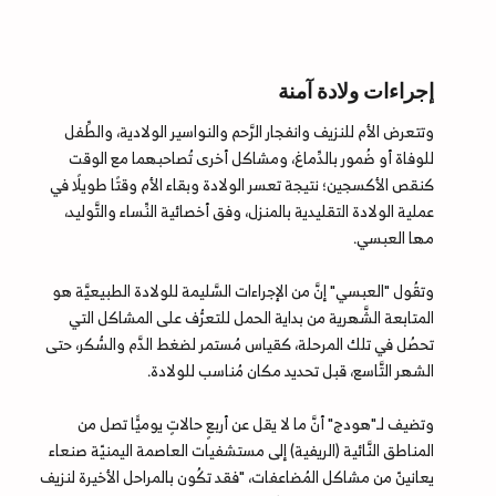
إجراءات ولادة آمنة
وتتعرض الأم للنزيف وانفجار الرَّحم والنواسير الولادية، والطِّفل
للوفاة أو ضُمور بالدِّماغ، ومشاكل أخرى تُصاحبهما مع الوقت
كنقص الأكسجين؛ نتيجة تعسر الولادة وبقاء الأم وقتًا طويلًا في
عملية الولادة التقليدية بالمنزل، وفق أخصائية النِّساء والتَّوليد،
مها العبسي.
وتقُول "العبسي" إنَّ من الإجراءات السَّليمة للولادة الطبيعيَّة هو
المتابعة الشَّهرية من بداية الحمل للتعرُّف على المشاكل التي
تحصُل في تلك المرحلة، كقياس مُستمر لضغط الدَّم والسُّكر، حتى
الشهر التَّاسع، قبل تحديد مكان مُناسب للولادة.
وتضيف لـ"هودج" أنَّ ما لا يقل عن أربعٍ حالاتٍ يوميًّا تصل من
المناطق النَّائية (الريفية) إلى مستشفيات العاصمة اليمنيّة صنعاء
يعانينّ من مشاكل المُضاعفات، "فقد تكُون بالمراحل الأخيرة لنزيف