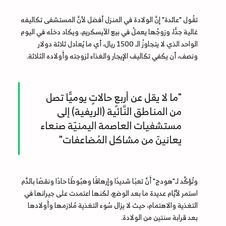
تقُول "عائدة" إنَّ الولادة في المنزل أفضل لأنَّ المستشفى تكاليفه
غالية جدًّا، وزوجُها يعملُ في بيع الآيسكريم، ويكاد دخله في اليوم
الواحد الذي لا يتجاوزُ الـ 1500 ريال، أي ما يُعادل ثلاثة دولار
ونصف، أن يكفي تكاليف الإيجار والغذاء لزوجته وأَولاده الثلاثة.
"ما لا يقل عن أربعٍ حالاتٍ يوميًّا تصل
من المناطق النَّائية (الريفية) إلى
مستشفيات العاصمة اليمنيّة صنعاء
يعانينّ من مشاكل المُضاعفات"
وتُؤكِّد لـ"هودج" أَنَّ تعبًا شديدًا وإرهاقًا وهبُوطًا حادًا ونقصًا بالدَّم
استمر لأيَّام عديدة ما بعد الوضع، لكنها اعتمدت على جيرانها في
التغذية والاهتمام، حيث لا يزال سُوء التغذية مُلازمها وأَولادها
بعد قرابة سنتين من الولادة.