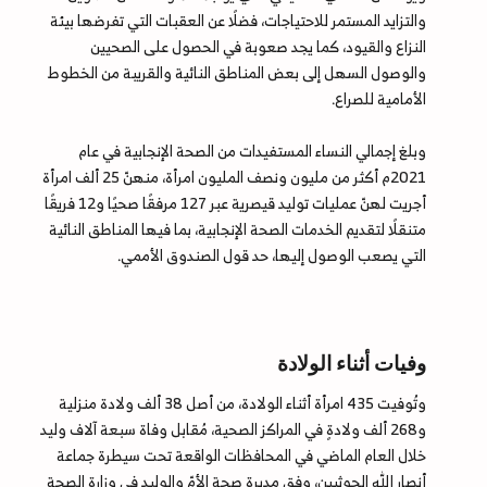
والتزايد المستمر للاحتياجات، فضلًا عن العقبات التي تفرضها بيئة
النزاع والقيود، كما يجد صعوبة في الحصول على الصحيين
والوصول السهل إلى بعض المناطق النائية والقريبة من الخطوط
الأمامية للصراع.
وبلغ إجمالي النساء المستفيدات من الصحة الإنجابية في عام
2021م أكثر من مليون ونصف المليون امرأة، منهنّ 25 ألف امرأة
أجريت لهنّ عمليات توليد قيصرية عبر 127 مرفقًا صحيًا و12 فريقًا
متنقلًا لتقديم الخدمات الصحة الإنجابية، بما فيها المناطق النائية
التي يصعب الوصول إليها، حد قول الصندوق الأممي.
وفيات أثناء الولادة
وتُوفيت 435 امرأة أثناء الولادة، من أصل 38 ألف ولادة منزلية
و268 ألف ولادةٍ في المراكز الصحية، مُقابل وفاة سبعة آلاف وليد
خلال العام الماضي في المحافظات الواقعة تحت سيطرة جماعة
أنصار الله الحوثيين، وفق مديرة صحة الأمّ والوليد في وزارة الصحة