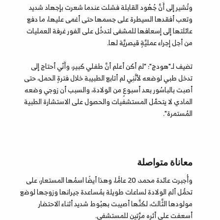
وتُشير إلى أَنَّ جُهُود القابلة فشلت عندما شعرت بإجهاد شديد
وتعب أفقدها السيطرة على جسمها حتى أغمى عليها، ما دفع
عائلتها إلى إسعافها للمشفى لتدخُل على الفور غرفة العمليات
من أجل إجراء عمليَّةٍ قيصريَّة لها.
تضيف لـ"هودج": "لم أكن أعلم أنَّ طفلي كبير، وأَنّي أحتاج إلى
تدخل طبي لوضعه لأنَّنِي لم أتابع الطبيبة خلال فترةٍ الحمل، حتى
أصبت بالباسُور بعد أسبوعٍ من الولادة، والسبب أن زوجي وضعه
المادي لا يتحمَّل المستشفيات والحصول على الاستشارة الطبية
المُستمرة".
معاناة متواصلة
وأُجبرت عائدة محمد، 20 عامًّا، وهذا أيضًا اسمُها المستعار، على
تحمُّل ألم الولادة لساعات طويلة بمُساعدة جيرانها وزوجها لوضع
مولودها الثَّالث، لكنَّها أصيبت بهبُوط شديد أثناء الاحتضار
أسعفت على أثره مرَّتين للمستشفى.