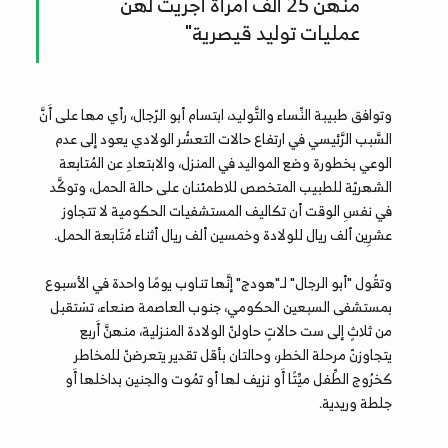
منهنّ 25 ألف امرأة أجريت لهنّ
عمليات توليد قيصرية"
وتوافق طبيبة النِّساء والتَّوليد، ابتسام أبو الرّجال، رأي مها على أَنَّ
السَّبب الرَّئيسي في ارتفاع حالات التعسُّر الولادي يعود إلى عدم
الوعي بخطورة وضع المواليد في المنزل، والابتعادِ عن المُتابعة
الشهريّة للطبيب المتخصص للاطمئنان على حالة الحمل، وتوكَّد
في نفسِ الوقت أن تكاليف المستشفيات الحكومية لا تتجاوز
عشرِين ألف ريال للولادة وخمسين ألف ريال أثناء مُتَابعة الحمل.
وتقُول "أبو الرجال" لـ"هودج" إنَّها تناوب يومًا واحدة في الأسبوع
بمستشفى السبعين الحكومي، جنوب العاصمة صنعاء، تسْتقبل
من ثلاثٍ إلى ست حالاتٍ حاولنّ الولادة المنزلية، منهنَّ أَربع
يتجاوزنّ مرحلة الخطر، وحالتان بأقل تقدير يتعرضنّ للمخاطر
كخرُوج الطِّفل ميِّتًا أَو نزيف لها أو تمُوت والجنين بداخلها أَو
جلطة وريدية.