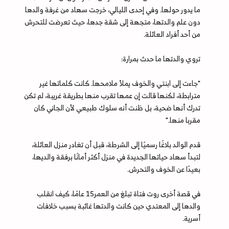
ما يدور حولها. وفي إحدى الليالي، خرجت سهاد من غرفة والدها
دون علم والدتها، متجهة إلى شقة جدها، حيث تعرضت للتحرش
من أحد أفراد العائلة.
تروي والدتها ما حدث بمرارة:
"جاءت إلى ابنتي والخوف يملأ ملامحها. كانت كلماتها غير
مترابطة، لكنها قالت إن عمها تقرب منها بطريقة غريبة، لم تكن
تدرك أنها ضحية، بل ظنت أنه سلوك طبيعي لأن الجاني كان
مقربا منها."
قدم الوالد بلاغًا رسميًا إلى الشرطة، قبل أن تغادر منزل العائلة،
لتبدأ سهاد حياتها الجديدة في منزل أكثر أمانًا برفقة والديها،
بعيدًا عن الخوف والتحرش.
في قصة أخرى روت فتاة تبلغ من العمر15 عامًا، كيف انقلب
والدها إلى المعتدي حين كانت والدتها غائبة بسبب خلافات
أسرية.