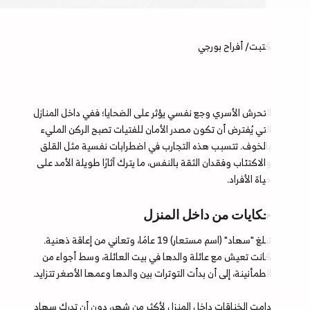
كتبت/ أفراح بورجي
التحرش الأسري وجع نفسي يؤثر على الضحايا؛ ففي داخل المنازل
التي يُفترض أن تكون مصدر الأمان للفتيات تصبح الركن المليء
بالخوف. تتسبب هذه التجارب في اضطرابات نفسية مثل القلق
والاكتئاب وفقدان الثقة بالنفس، ما يترك آثارًا طويلة الأمد على
حياة الأفراد.
حكايات من داخل المنزل
تبلغ "سهاد" (اسم مستعار) 19 عامًا، وتعاني من إعاقة ذهنية.
كانت تعيش مع عائلة والدها في بيت العائلة، وسط أجواء من
الطمأنينة، إلى أن بدأت التوترات بين والدها وعمها الأصغر تتزايد.
دامت الخناقات داخل المنزل لأكثر من شهر، دون أن تدرك سهاد