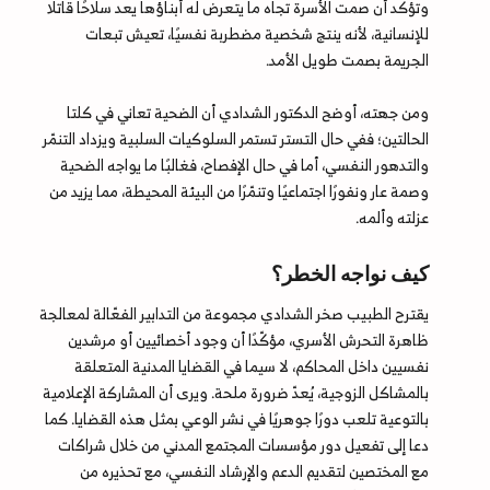
وتؤكد أن صمت الأسرة تجاه ما يتعرض له أبناؤها يعد سلاحًا قاتلًا
للإنسانية، لأنه ينتج شخصية مضطربة نفسيًا، تعيش تبعات
الجريمة بصمت طويل الأمد.
ومن جهته، أوضح الدكتور الشدادي أن الضحية تعاني في كلتا
الحالتين؛ ففي حال التستر تستمر السلوكيات السلبية ويزداد التنمّر
والتدهور النفسي، أما في حال الإفصاح، فغالبًا ما يواجه الضحية
وصمة عار ونفورًا اجتماعيًا وتنمّرًا من البيئة المحيطة، مما يزيد من
عزلته وألمه.
كيف نواجه الخطر؟
يقترح الطبيب صخر الشدادي مجموعة من التدابير الفعّالة لمعالجة
ظاهرة التحرش الأسري، مؤكّدًا أن وجود أخصائيين أو مرشدين
نفسيين داخل المحاكم، لا سيما في القضايا المدنية المتعلقة
بالمشاكل الزوجية، يُعدّ ضرورة ملحة. ويرى أن المشاركة الإعلامية
بالتوعية تلعب دورًا جوهريًا في نشر الوعي بمثل هذه القضايا. كما
دعا إلى تفعيل دور مؤسسات المجتمع المدني من خلال شراكات
مع المختصين لتقديم الدعم والإرشاد النفسي، مع تحذيره من