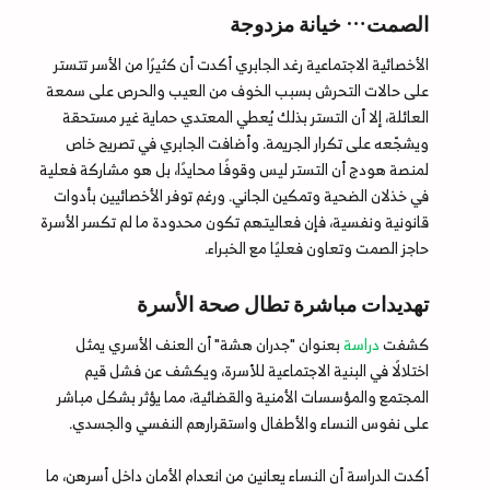
الصمت… خيانة مزدوجة
الأخصائية الاجتماعية رغد الجابري أكدت أن كثيرًا من الأسر تتستر
على حالات التحرش بسبب الخوف من العيب والحرص على سمعة
العائلة، إلا أن التستر بذلك يُعطي المعتدي حماية غير مستحقة
ويشجّعه على تكرار الجريمة. وأضافت الجابري في تصريح خاص
لمنصة هودج أن التستر ليس وقوفًا محايدًا، بل هو مشاركة فعلية
في خذلان الضحية وتمكين الجاني. ورغم توفر الأخصائيين بأدوات
قانونية ونفسية، فإن فعاليتهم تكون محدودة ما لم تكسر الأسرة
حاجز الصمت وتعاون فعليًا مع الخبراء.
تهديدات مباشرة تطال صحة الأسرة
كشفت
دراسة
بعنوان "جدران هشة" أن العنف الأسري يمثل
اختلالًا في البنية الاجتماعية للأسرة، ويكشف عن فشل قيم
المجتمع والمؤسسات الأمنية والقضائية، مما يؤثر بشكل مباشر
على نفوس النساء والأطفال واستقرارهم النفسي والجسدي.
أكدت الدراسة أن النساء يعانين من انعدام الأمان داخل أسرهن، ما