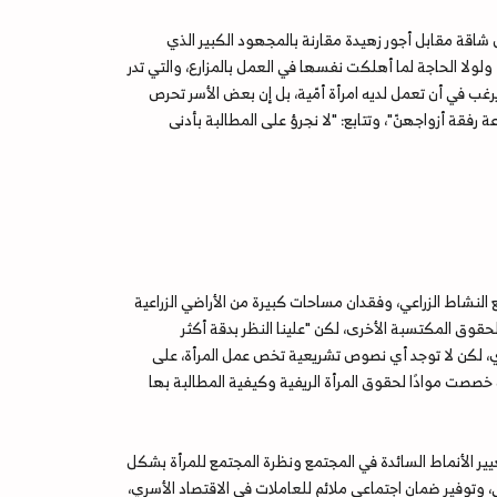
 شاقة مقابل أجور زهيدة مقارنة بالمجهود الكبير الذي
ى كاهلها، ولولا الحاجة لما أهلكت نفسها في العمل بالمزارع، والتي تدر
يرغب في أن تعمل لديه امرأة أمّية، بل إن بعض الأسر تحرص
رفقة أزواجهنّ"، وتتابع: "لا نجرؤ على المطالبة بأدنى
 النشاط الزراعي، وفقدان مساحات كبيرة من الأراضي الزراعية
حقوق المكتسبة الأخرى، لكن "علينا النظر بدقة أكثر
اري، لكن لا توجد أي نصوص تشريعية تخص عمل المرأة، على
 خصصت موادًا لحقوق المرأة الريفية وكيفية المطالبة بها
ير الأنماط السائدة في المجتمع ونظرة المجتمع للمرأة بشكل
، وتوفير ضمان اجتماعي ملائم للعاملات في الاقتصاد الأسري،