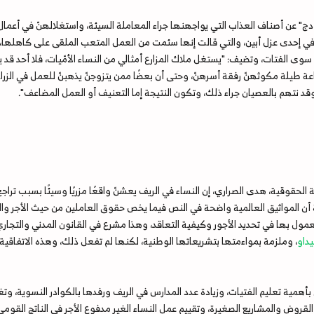
ج" عن أصناف العذاب التي يواجهنها جراء المعاملة السيئة، واستغلالهنّ في أعمال
بيلة سعيد، 42 عامًا، تعمل في إحدى عزل أبين، والتي قالت إنها سئمت من العمل المتعب الملقى عل
 سوى الفتات، وتضيف: "يستغل ملاك المزارع أمثالي من النساء الأمّيات، فلا أحد قد 
عة طيلة مكوثهنّ رفقة أسرهنّ، وحتى أن بعضًا ممن يتزوجنّ يذهبنّ للعمل في الزراعة 
، وقد نتهم بالعصيان جراء ذلك، وتكون النتيجة إما التعنيف أو العمل المضاعف".
لحقوقية، هدى الصراري، إن النساء في الريف يعشنّ واقعًا مزريًا وسيئًا بسبب تراجع
 أن المواثيق العالمية واضحة في النص فيما يخص حقوق العاملين من حيث الأجر وال
معمول بها في تحديد الأجور وكيفية التعاقد، وهذا مشرع في القانون المدني والتج
داو
، وملزمة بمواءمتها بتشريعاتها الوطنية، لكنها لم تفعل ذلك، وهذه الاتفاقية
ية تعليم الفتيات، وزيادة عدد المدارس في الريف ورفدها بالكوادر النسوية، وتغي
قروض والمشاريع الصغيرة، وتقييم عمل النساء الغير مدفوع الأجر في الناتج القومي