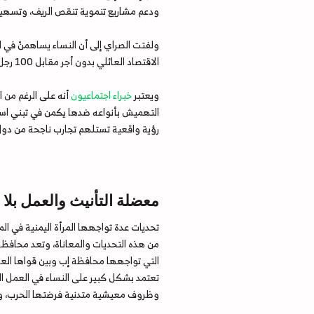
ودعم مشاريع تنموية تنقص الريف، وتسهيل 
ولفتت الصراي إلى أن النساء يساهمنّ في اق
الاقتصاد العائلي بدون أجر مقابل 100 رجل 410 من النساء .
ويعتبر
خبراء اجتماعيون
أنه على الرغم من ا
التهميش بأنواعه ضدها يكمن في تبني استر
رؤية واقعية تستلهم تجارب ناجحة من دول ا
معضلة التأنيث والعمل بلا 
تحديات عدة تواجهها المرأة اليمنية في ا
من هذه التحديات والمعاناة، وتعد محافظة إ
التي تواجهها محافظة إب وبين قواها العام
تعتمد بشكل كبير على النساء في العمل الز
وظروف معيشية متدنية فرضتها الحرب، وا