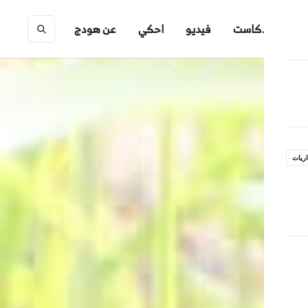
ك
بودكاست
فيديو
احكي
عن هودج
ريات