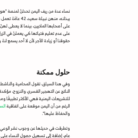
نساء عدة من ريف اليمن تحدثنّ لمنصة "هود
يبذلنه، منهن ن
على أصحابها الملايين، بينما لا يعطى لهنّ
على عدم تعليم فتياتها كي يعملنّ في الزرا
حقوقنا أو زيادة الأجر لأن لا أحد يسمع لنا
حلول ممكنة
وفي هذا السياق، تقول المحامية والناشطة ا
الناتج عن التهجير القسري والنزوح، مؤكدة
للتشريعات اليمنية فهي الأكثر تطبيقًا و
الرغم من أن اليمن موقعة على اتفاقية
السي
والحفاظ عليها".
وتطرقت في حديثها عن وجوب نشر الوعي بأهم
عام، إضافة إلى تسهيل حصول النساء على ال