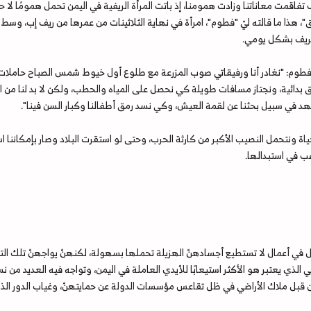
تفاقمت معاناتنا وزادت همومنا، إذ باتت المرأة الريفية في اليمن تحمل همومًا لا
، هذا ما قالته ليّ "فطوم"، امرأة في نهاية الثلاثينات من عمرها من ريف إب، وسط 
 الريف بشكل يومي.
وم: "نغادر أنا ورفيقاتي صوب المزرعة مع طلوع أول خيوط شمس الصباح حاملات معن
رق بدائية، ونجتاز مسافات طويلة كي نحصل على المياه والحطب، ولكن لا بد لنا من
د في سبيل بحثنا عن لقمة العيش، وكي نسد رمق أطفالنا وكبار السن فينا".
ياة ونتحمل النصيب الأكبر من كارثة الحرب، وحتى لو استقرت البلاد وصار بإمكاننا
غب في استبدالها.
جال في أعمال لا تستطيع أجسادهنّ الهزيلة تحملها بسهولة، لكنهنّ يواجهنّ تلك ا
اعي الذي يعتبر هو الأكثر استيعابًا للأيدي العاملة في اليمن، وتواجه فيه العديد من
ن قبل ملاك الأراضي في ظل تقاعس مؤسسات الدولة عن حمايتهنّ، وغياب الدور ال