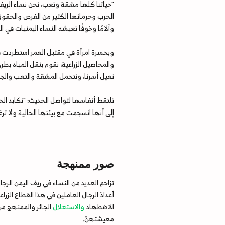
"حياتنا كلها مشقة وتعب، نحن نساء الريف 
الحرب وحرمانها الكثير من الفرص والحقوق"
وآلامًا وخوفًا تعيشه النساء اليمنيات في
وبحسرة امرأة في مقتبل العمر استطردت فط
والمحاصيل الزراعية، نقوم بنقل المياه بط
نعيل أسرنا، ونتحمل المشقة والتعب والجه
تلتقط أنفاسها لتواصل الحديث: "نكابد الح
إلى أنها انسجمت مع بيئتها الحالية ولا تر
صور ممنهجة
تزاحم العديد من النساء في ريف اليمن الر
أعدادَ الرجال العاملين في هذا القطاع الزر
الاضطهاد
والاستغلال
الجائر والممنهج م
معيشتهنّ.