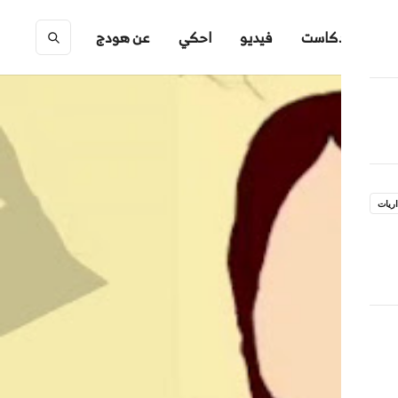
ك
بودكاست
فيديو
احكي
عن هودج
ريات