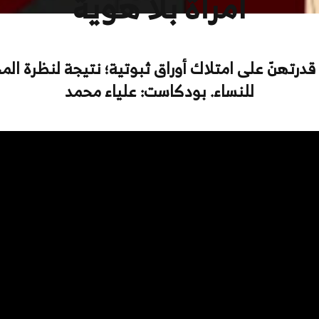
امرأة بلا هوية
درتهنّ على امتلاك أوراق ثبوتية؛ نتيجة لنظرة ال
للنساء. بودكاست: علياء محمد